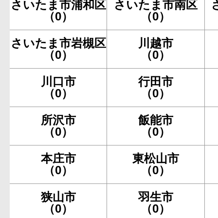
さいたま市浦和区
さいたま市南区
（0）
（0）
さいたま市岩槻区
川越市
（0）
（0）
川口市
行田市
（0）
（0）
所沢市
飯能市
（0）
（0）
本庄市
東松山市
（0）
（0）
狭山市
羽生市
（0）
（0）