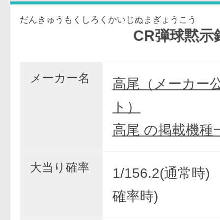
だんきゅうもくしろくかいじぬまぎょうこう
CR弾球黙示録カイジ
メーカー名
高尾（メーカー
ト）
高尾 の掲載機種
大当り確率
1/156.2(通常時) 
確率時)