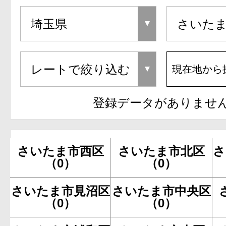
現在地から
登録データがありませ
さいたま市西区
さいたま市北区
さ
（0）
（0）
さいたま市見沼区
さいたま市中央区
（0）
（0）