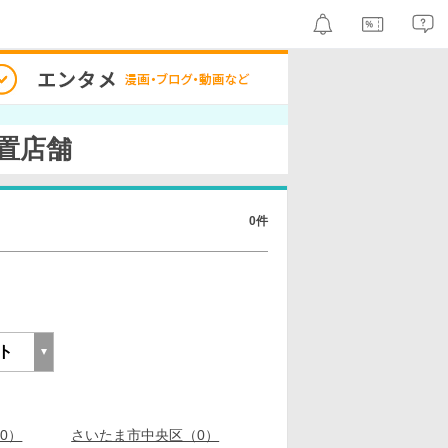
置店舗
0件
0）
さいたま市中央区（0）