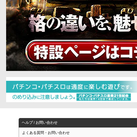
ヘルプ / お問い合わせ
よくある質問・お問い合わせ