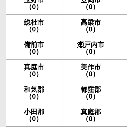
（0）
（0）
総社市
高梁市
（0）
（0）
備前市
瀬戸内市
（0）
（0）
真庭市
美作市
（0）
（0）
和気郡
都窪郡
（0）
（0）
小田郡
真庭郡
（0）
（0）