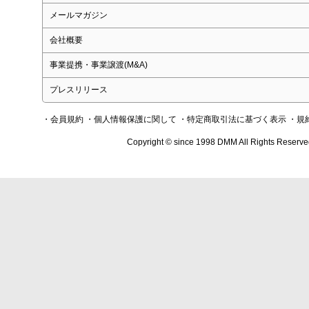
メールマガジン
会社概要
事業提携・事業譲渡(M&A)
プレスリリース
・会員規約
・個人情報保護に関して
・特定商取引法に基づく表示
・規
Copyright © since 1998 DMM All Rights Reserve