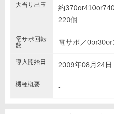
大当り出玉
約370or410or740
220個
電サポ回転
電サポ／0or30or
数
導入開始日
2009年08月24
機種概要
-