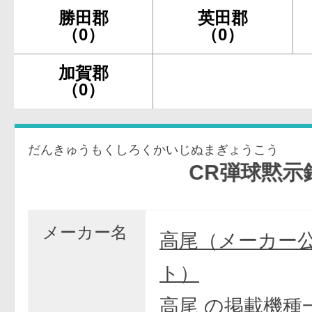
勝田郡
英田郡
（0）
（0）
加賀郡
（0）
だんきゅうもくしろくかいじぬまぎょうこう
CR弾球黙示録カイ
メーカー名
高尾（メーカー
ト）
高尾 の掲載機種