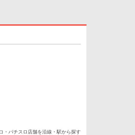
ンコ・パチスロ店舗を沿線・駅から探す