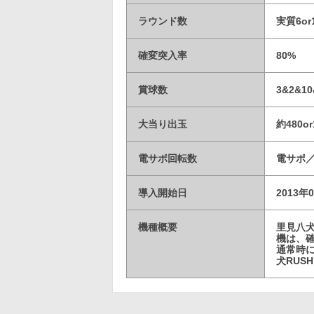
ラウンド数
実質6or
確変突入率
80%
賞球数
3&2&10
大当り出玉
約480or
電サポ回転数
電サポ／0
導入開始日
2013年
機種概要
里見八
機は、
通常時
犬RUS