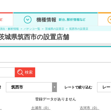
/演出・解析情報
パチンコ一覧
茨城県の設置店
筑西市の設置店
の茨城県筑西市の設置店舗
検索
村
レートで絞り込む
登録データがありません
）
土浦市（0）
古河市（0）