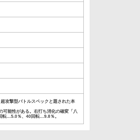
。超攻撃型バトルスペックと題された本
確の可能性がある。右打ち消化の確変「八
…5.0％、40回転…9.8％。