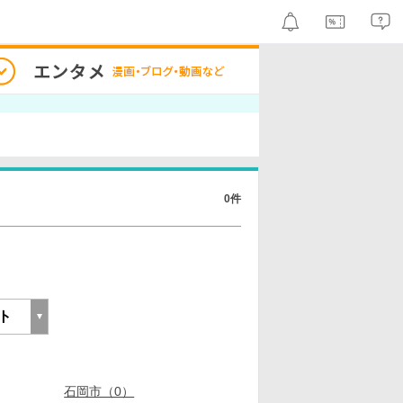
0件
石岡市（0）