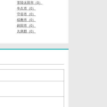
常陸太田市（0）
牛久市（0）
守谷市（0）
稲敷市（0）
鉾田市（0）
久慈郡（0）