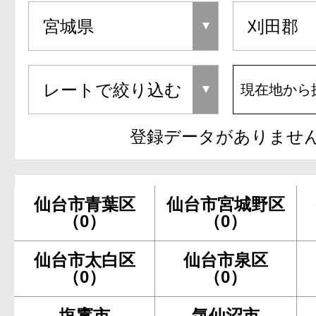
現在地から
登録データがありませ
仙台市青葉区
仙台市宮城野区
（0）
（0）
仙台市太白区
仙台市泉区
（0）
（0）
塩竃市
気仙沼市