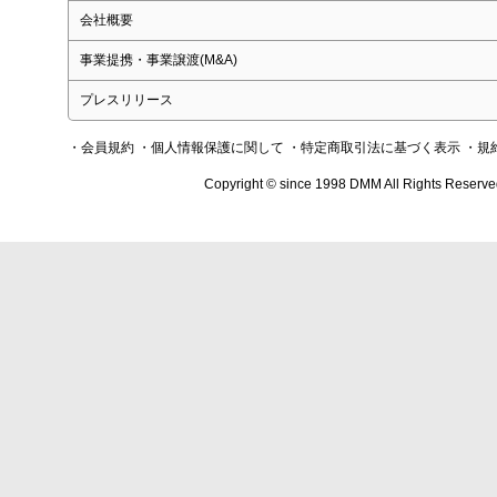
会社概要
事業提携・事業譲渡(M&A)
プレスリリース
・会員規約
・個人情報保護に関して
・特定商取引法に基づく表示
・規
Copyright © since 1998 DMM All Rights Reserve