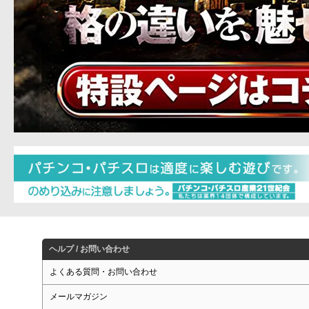
ヘルプ / お問い合わせ
よくある質問・お問い合わせ
メールマガジン