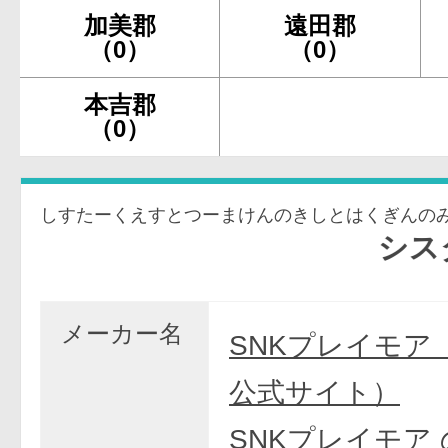
加美郡
遠田郡
（0）
（0）
本吉郡
（0）
しすたーくえすとつーまけんのきしとはくぎんの
シスター
メーカー名
SNKプレイモア
公式サイト）
SNKプレイモア