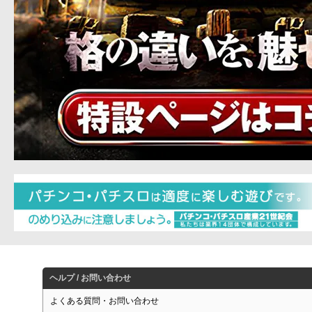
ヘルプ / お問い合わせ
よくある質問・お問い合わせ