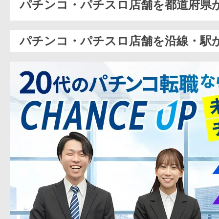
パチンコ・パチスロ店舗を都道府県
パチンコ・パチスロ店舗を沿線・駅