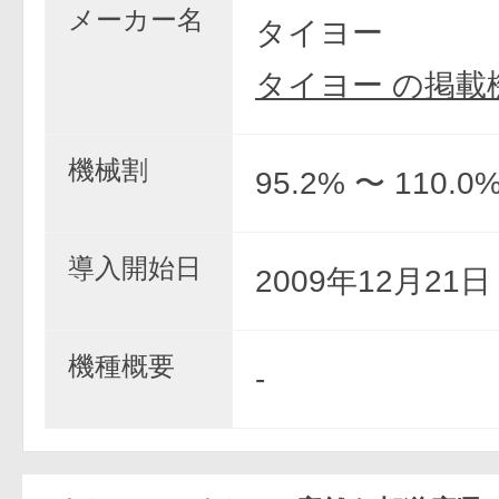
メーカー名
タイヨー
タイヨー の掲載
機械割
95.2% 〜 110.0
導入開始日
2009年12月21
機種概要
-