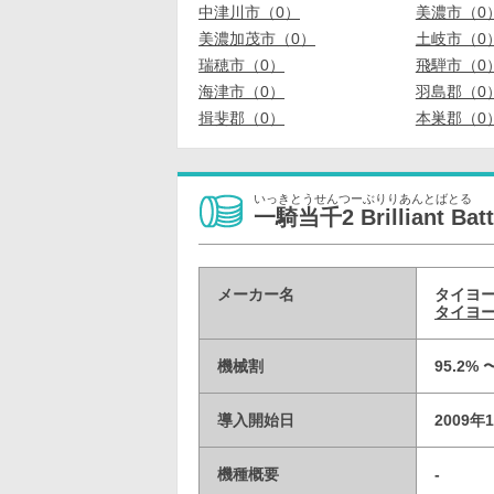
中津川市（0）
美濃市（0
美濃加茂市（0）
土岐市（0
瑞穂市（0）
飛騨市（0
海津市（0）
羽島郡（0
揖斐郡（0）
本巣郡（0
いっきとうせんつーぶりりあんとばとる
一騎当千2 Brilliant Batt
メーカー名
タイヨ
タイヨー
機械割
95.2% 
導入開始日
2009年
機種概要
-