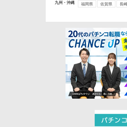
九州・沖縄
福岡県
佐賀県
長