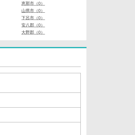
恵那市（0）
山県市（0）
下呂市（0）
安八郡（0）
大野郡（0）