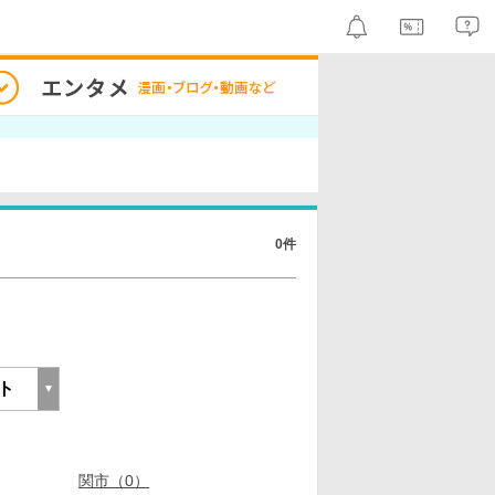
0件
関市（0）