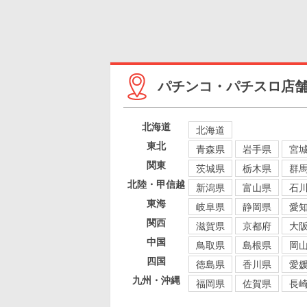
パチンコ・パチスロ店
北海道
北海道
東北
青森県
岩手県
宮
関東
茨城県
栃木県
群
北陸・甲信越
新潟県
富山県
石
東海
岐阜県
静岡県
愛
関西
滋賀県
京都府
大
中国
鳥取県
島根県
岡
四国
徳島県
香川県
愛
九州・沖縄
福岡県
佐賀県
長