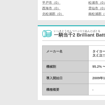
平戸市（0）
松浦市（0
西海市（0）
雲仙市（0
北松浦郡（0）
南松浦郡（
いっきとうせんつーぶりりあんとばとる
一騎当千2 Brilliant Batt
メーカー名
タイヨ
タイヨー
機械割
95.2% 
導入開始日
2009年
機種概要
-