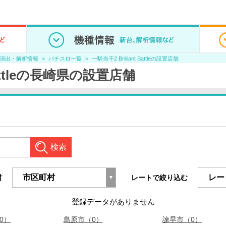
/演出・解析情報
パチスロ一覧
一騎当千2 Brilliant Battleの設置店舗
 Battleの長崎県の設置店舗
検索
村
レートで絞り込む
登録データがありません
0）
島原市（0）
諫早市（0）