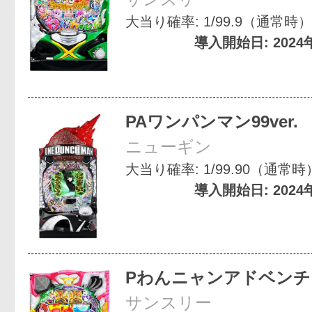
大当り確率: 1/99.9（通常時） 
導入開始日: 2024
PAワンパンマン99ver.
ニューギン
大当り確率: 1/99.90（通常時
導入開始日: 2024
Pわんニャンアドベンチャー
サンスリー