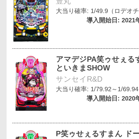
豊丸
大当り確率: 1/49.9（ロデ
導入開始日: 2021
アマデジPA笑ゥせぇる
といきまSHOW
サンセイR&D
大当り確率: 1/79.92～1/69
導入開始日: 2020
P笑ゥせぇるすまん ド