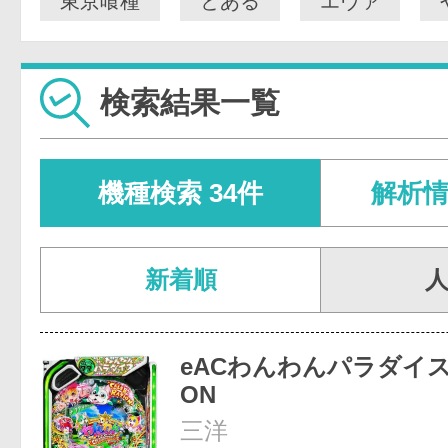
東京喰種
とある
エヴァ
検索結果一覧
機種検索 34件
解析情
新着順
eACわんわんパラダイスC
ON
三洋