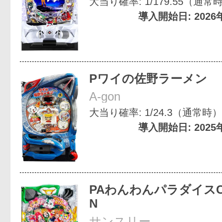
大当り確率: 1/179.55（通常時）
導入開始日: 2026
Pワイの佐野ラーメン
A-gon
大当り確率: 1/24.3（通常時） 
導入開始日: 2025
PAわんわんパラダイスCE
N
サンスリー