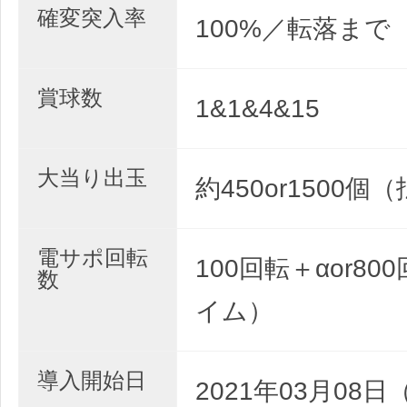
確変突入率
100%／転落まで
賞球数
1&1&4&15
大当り出玉
約450or1500
電サポ回転
100回転＋αor8
数
イム）
導入開始日
2021年03月08日