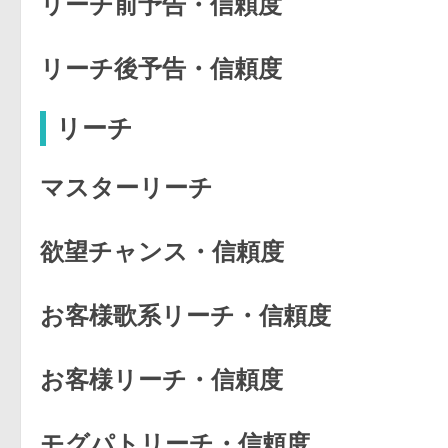
リーチ前予告・信頼度
リーチ後予告・信頼度
リーチ
マスターリーチ
欲望チャンス・信頼度
お客様歌系リーチ・信頼度
お客様リーチ・信頼度
モグパトリーチ・信頼度