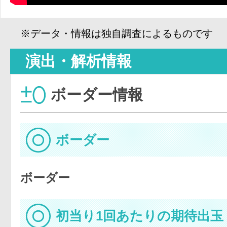
※データ・情報は独自調査によるものです
演出・解析情報
ボーダー情報
ボーダー
ボーダー
初当り1回あたりの期待出玉