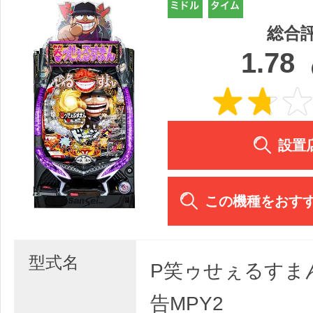
総合
1.78
設置
この機種をおす
型式名
P笑ゥせぇるすま
告MPY2