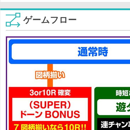
ゲームフロー