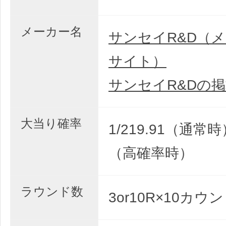
メーカー名
サンセイR&D（
サイト）
サンセイR&Dの
大当り確率
1/219.91（通常時）
（高確率時）
ラウンド数
3or10R×10カウ