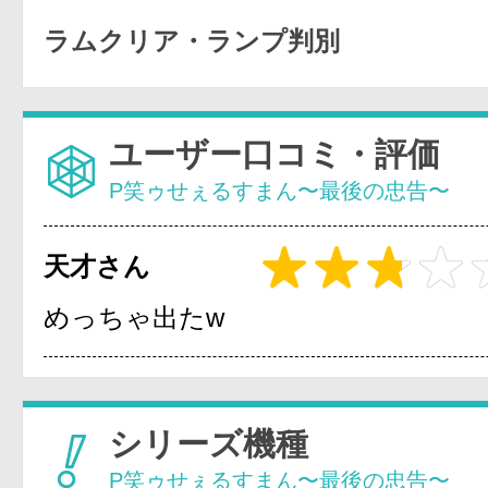
ラムクリア・ランプ判別
ユーザー口コミ・評価
P笑ゥせぇるすまん〜最後の忠告〜
天才さん
めっちゃ出たw
シリーズ機種
P笑ゥせぇるすまん〜最後の忠告〜