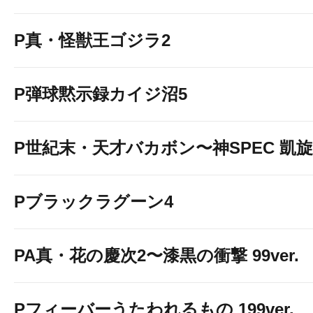
P真・怪獣王ゴジラ2
P弾球黙示録カイジ沼5
P世紀末・天才バカボン〜神SPEC 凱旋〜9
Pブラックラグーン4
PA真・花の慶次2〜漆黒の衝撃 99ver.
Pフィーバーうたわれるもの 199ver.