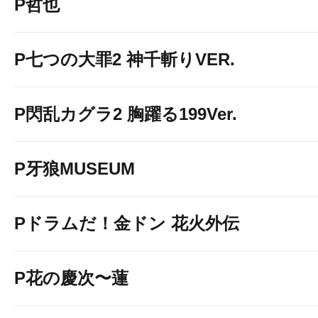
P哲也
P七つの大罪2 神千斬りVER.
P閃乱カグラ2 胸躍る199Ver.
P牙狼MUSEUM
Pドラムだ！金ドン 花火外伝
P花の慶次〜蓮