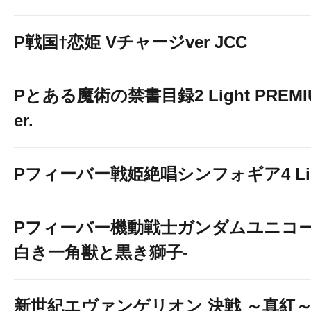
P戦国†恋姫 Vチャージver JCC
Pとある魔術の禁書目録2 Light PREMIUM
er.
Pフィーバー戦姫絶唱シンフォギア4 Light
Pフィーバー機動戦士ガンダムユニコー
白き一角獣と黒き獅子-
新世紀エヴァンゲリオン 決戦 ～真紅