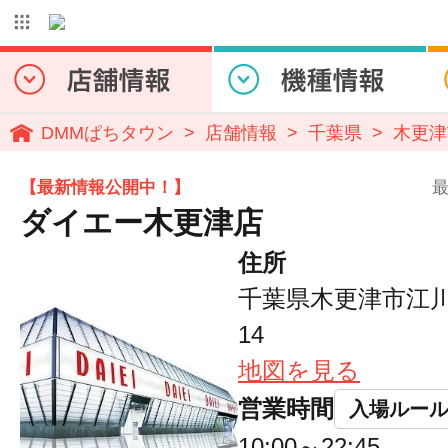
DMMぱちタウン
店舗情報
千葉県
木更津
【最新情報公開中！】
最
ダイエー木更津店
住所
千葉県木更津市江川
14
地図を見る
営業時間
入場ルー
10:00～22:45