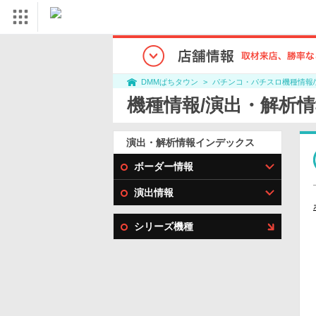
パチンコ・パチスロ機種情報
DMMぱちタウン
機種情報/演出・解析
演出・解析情報インデックス
ボーダー情報
演出情報
シリーズ機種