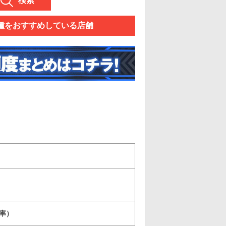
検索
種をおすすめしている店舗
確率）