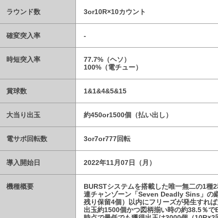
ラウンド数
3or10R×10カウント
確変突入率
-
時短突入率
77.7%（ヘソ）
100%（電チュー）
賞球数
1&1&4&5&15
大当り出玉
約450or1500個（払い出し）
電サポ回転数
3or7or777回転
導入開始日
2022年11月07日（月）
機種概要
BURSTシステムを搭載した唯一無二の1種
連チャンゾーン「Seven Deadly Sin
残り保留4個）以内にフリーズが発生すれ
出玉約1500個かつ図柄揃い時の約38.5％で
時点で最低でも獲得出玉は3000個（10R