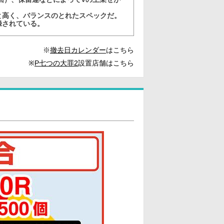
。
％と高く、バランスのとれたスペックだ。
録されている。
※
撤去日カレンダー
はこちら
※
P七つの大罪2
設置店舗はこちら