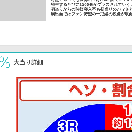
発生するたびに1500個がプラスされていく
初当りからの時短突入率も初当りの77.7
演出面ではファン待望の十戒編の映像が収
大当り詳細