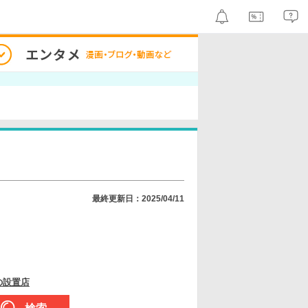
最終更新日：2025/04/11
の設置店