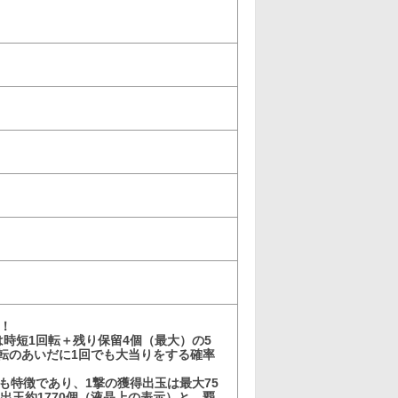
！
時短1回転＋残り保留4個（最大）の5
5回転のあいだに1回でも大当りをする確率
も特徴であり、1撃の獲得出玉は最大75
出玉約1770個（液晶上の表示）と、覇