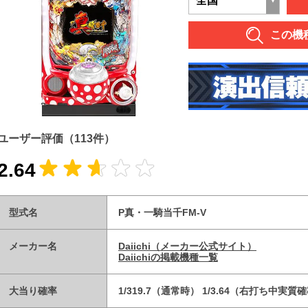
この機
ユーザー評価
（113件）
2.64
型式名
P真・一騎当千FM-V
メーカー名
Daiichi（メーカー公式サイト）
Daiichiの掲載機種一覧
大当り確率
1/319.7（通常時） 1/3.64（右打ち中実質