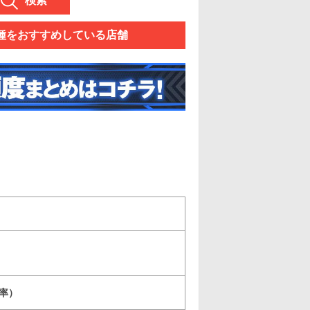
検索
種をおすすめしている店舗
確率）