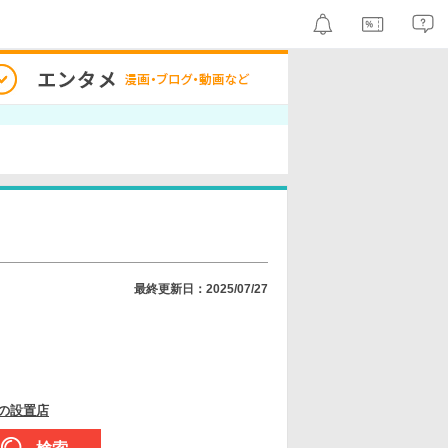
最終更新日：2025/07/27
の設置店