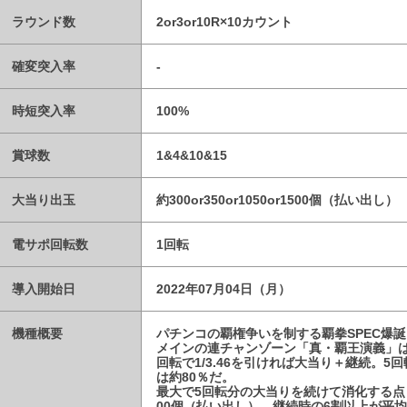
ラウンド数
2or3or10R×10カウント
確変突入率
-
時短突入率
100%
賞球数
1&4&10&15
大当り出玉
約300or350or1050or1500個（払い出し）
電サポ回転数
1回転
導入開始日
2022年07月04日（月）
機種概要
パチンコの覇権争いを制する覇拳SPEC爆誕
メインの連チャンゾーン「真・覇王演義」は
回転で1/3.46を引ければ大当り＋継続。
は約80％だ。
最大で5回転分の大当りを続けて消化する点
00個（払い出し）。継続時の6割以上が平均