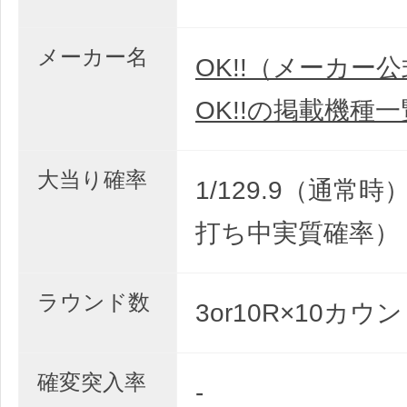
メーカー名
OK!!（メーカー
OK!!の掲載機種一
大当り確率
1/129.9（通常時）
打ち中実質確率）
ラウンド数
3or10R×10カウ
確変突入率
-