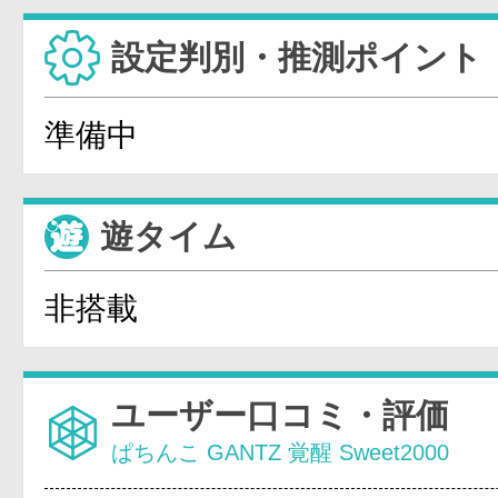
設定判別・推測ポイント
準備中
遊タイム
非搭載
ユーザー口コミ・評価
ぱちんこ GANTZ 覚醒 Sweet2000