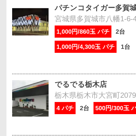
パチンコタイガー多賀
宮城県多賀城市八幡1-6-4
1,000円/860玉 パチ
2台
1,000円/4,300玉 パチ
1台
でるでる栃木店
栃木県栃木市大宮町2079
4 パチ
2台
500円/300玉 