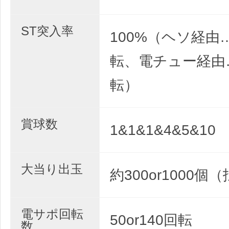
ST突入率
100%（ヘソ経由…
転、電チュー経由…
転）
賞球数
1&1&1&4&5&10
大当り出玉
約300or1000
電サポ回転
50or140回転
数