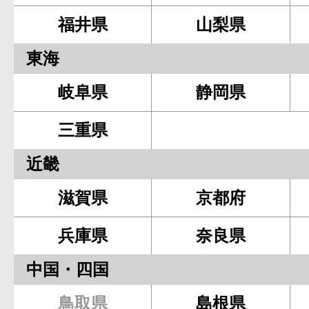
福井県
山梨県
東海
岐阜県
静岡県
三重県
近畿
滋賀県
京都府
兵庫県
奈良県
中国・四国
鳥取県
島根県