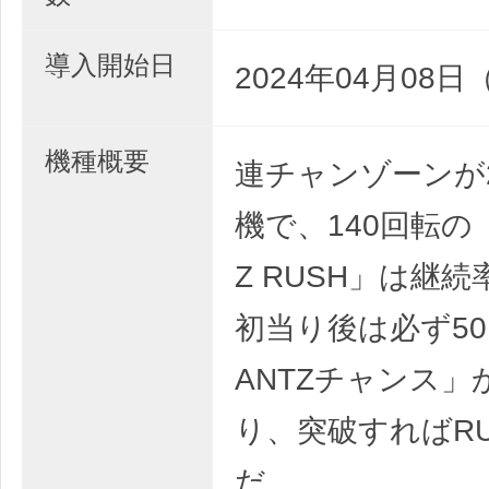
導入開始日
2024年04月08日
機種概要
連チャンゾーンが
機で、140回転の
Z RUSH」は継続
初当り後は必ず5
ANTZチャンス」
り、突破すればR
だ。