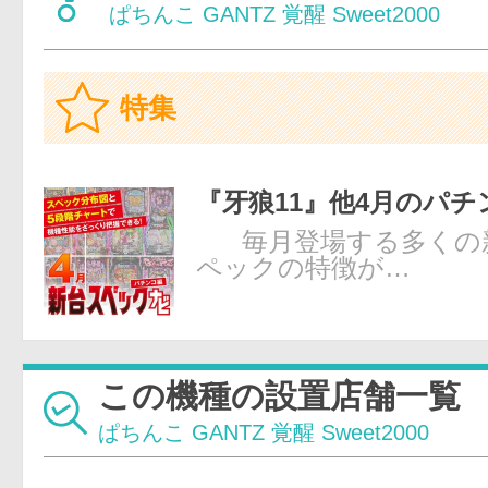
ぱちんこ GANTZ 覚醒 Sweet2000
特集
『牙狼11』他4月のパチ
毎月登場する多くの
ペックの特徴が…
この機種の設置店舗一覧
ぱちんこ GANTZ 覚醒 Sweet2000