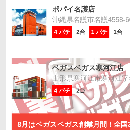
ポパイ名護店
沖縄県名護市名護4558-6
4 パチ
2台
1 パチ
1台
ベガスベガス寒河江店
山形県寒河江市寒河江字赤
4 パチ
2台
8月はベガスベガス創業月間！全国3