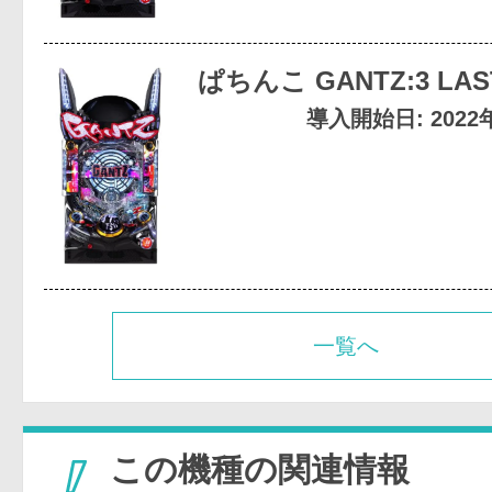
ぱちんこ GANTZ:3 LAS
導入開始日: 2022
一覧へ
この機種の関連情報