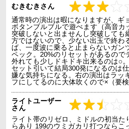
むきむきさん
通常時の演出は暇になりますが、ギ
ボタンブルブルで遊べます（高音カ
突破しないと出ませんし突破しても
方ではないので、少ない出玉で終わ
ば、一度波に乗ると止まらないガン
ペック。20%のリセットがあるので
外れても少しドキドキ出来るのは○
セット引いて結局300発になるのは
嫌な気持ちになる。右の演出はラッ
フにしてるのに大体吹くので×（要検
ライトユーザー
さん
ライト帯のリゼロ、ミドルの初当た
らあり 199のウミガカリ打つならこ