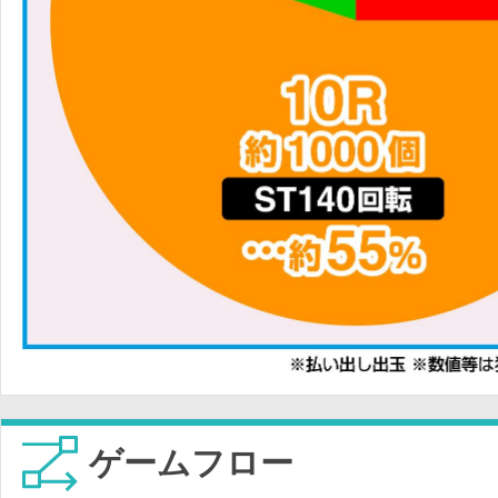
ゲームフロー