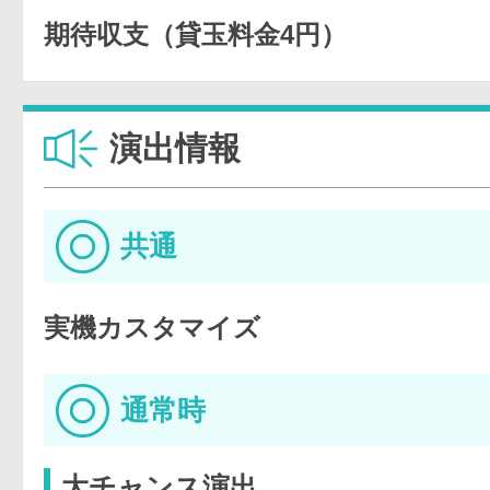
期待収支（貸玉料金4円）
演出情報
共通
実機カスタマイズ
通常時
大チャンス演出