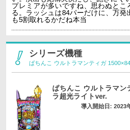
プレミアが多いですね、思わぬとこ
る。ラッシュは84パーだけに、万発
も5割取れるかだね本当
シリーズ機種
ぱちんこ ウルトラマンティガ 1500×8
ぱちんこ ウルトラマン
ラ超光ライトver.
導入開始日: 2023