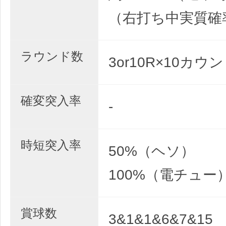
（右打ち中実質確
ラウンド数
3or10R×10カウ
確変突入率
-
時短突入率
50%（ヘソ）
100%（電チュー
賞球数
3&1&1&6&7&15