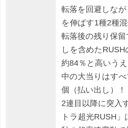
転落を回避しなが
を伸ばす1種2種
転落後の残り保留
しを含めたRUS
約84％と高いう
中の大当りはすべて
個（払い出し）！
2連目以降に突入
トラ超光RUSH」