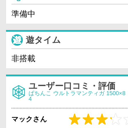
準備中
遊タイム
非搭載
ユーザー口コミ・評価
ぱちんこ ウルトラマンティガ 1500×8
4
マックさん