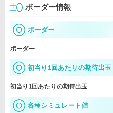
ボーダー情報
ボーダー
ボーダー
初当り1回あたりの期待出玉
初当り1回あたりの期待出玉
各種シミュレート値