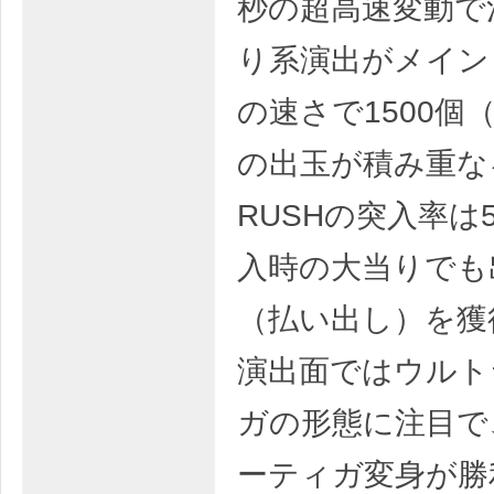
秒の超高速変動で
り系演出がメイン
の速さで1500個
の出玉が積み重な
RUSHの突入率は
入時の大当りでも出
（払い出し）を獲
演出面ではウルト
ガの形態に注目で
ーティガ変身が勝