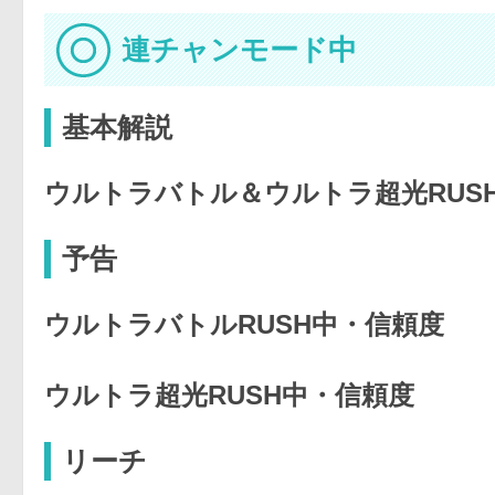
連チャンモード中
基本解説
ウルトラバトル＆ウルトラ超光RUS
予告
ウルトラバトルRUSH中・信頼度
ウルトラ超光RUSH中・信頼度
リーチ