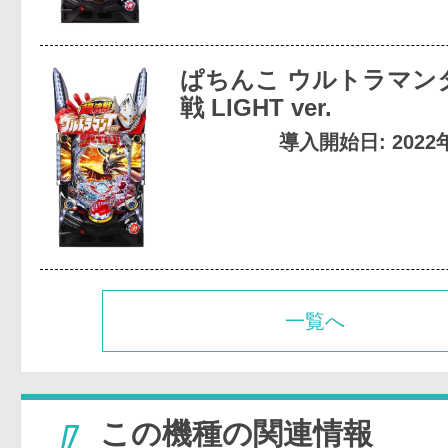
ぱちんこ ウルトラマンタ
戦 LIGHT ver.
導入開始日: 2022
一覧へ
この機種の関連情報