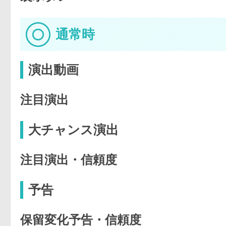
通常時
演出動画
注目演出
大チャンス演出
注目演出・信頼度
予告
保留変化予告・信頼度