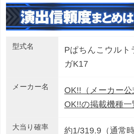
型式名
Pぱちんこウルト
ガK17
メーカー名
OK!!（メーカー
OK!!の掲載機種一
大当り確率
約1/319.9（通常時