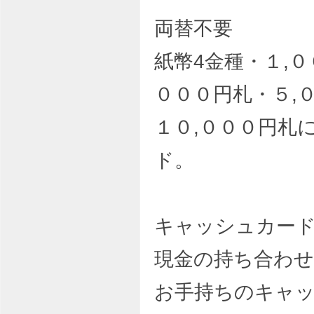
両替不要
紙幣4金種・１,０
０００円札・５,
１０,０００円札
ド。
キャッシュカー
現金の持ち合わ
お手持ちのキャ