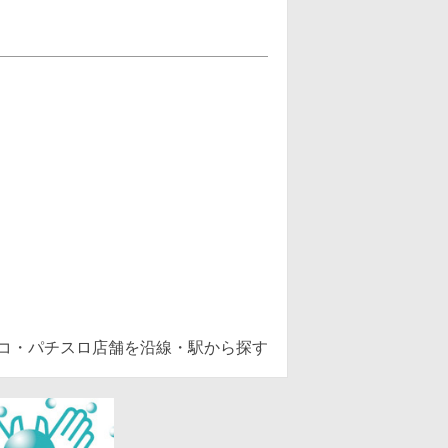
ンコ・パチスロ店舗を沿線・駅から探す