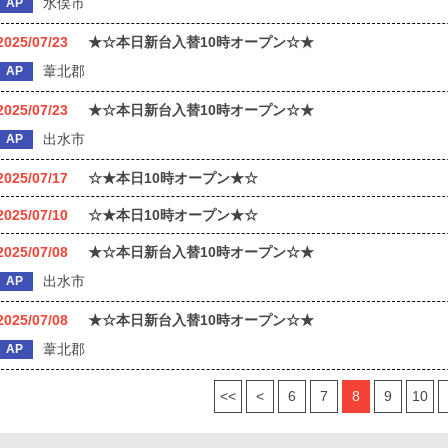
水俣市
AP
2025/07/23
★☆本日新台入替10時オープン☆★
葦北郡
AP
2025/07/23
★☆本日新台入替10時オープン☆★
出水市
AP
2025/07/17
☆★本日10時オープン★☆
2025/07/10
☆★本日10時オープン★☆
2025/07/08
★☆本日新台入替10時オープン☆★
出水市
AP
2025/07/08
★☆本日新台入替10時オープン☆★
葦北郡
AP
<<
<
6
7
8
9
10