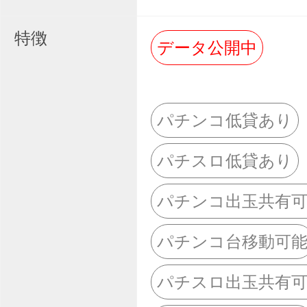
特徴
データ公開中
パチンコ低貸あり
パチスロ低貸あり
パチンコ出玉共有
パチンコ台移動可
パチスロ出玉共有