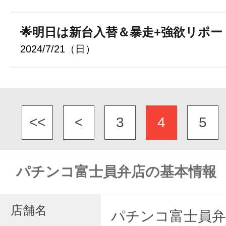
🌟明日は新台入替＆暴走+強欲リポー
2024/7/21（日）
<<
<
3
4
5
パチンコ富士員弁店の基本情報
店舗名
パチンコ富士員弁