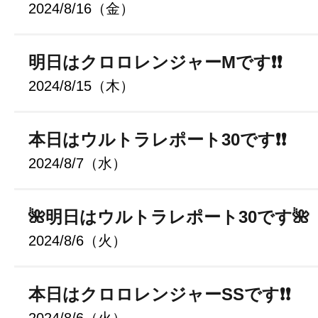
2024/8/16（金）
明日はクロロレンジャーMです❗❗
2024/8/15（木）
本日はウルトラレポート30です❗❗
2024/8/7（水）
🌺明日はウルトラレポート30です🌺
2024/8/6（火）
本日はクロロレンジャーSSです❗❗