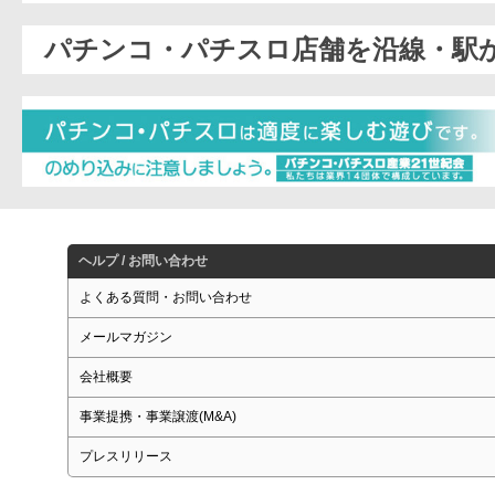
パチンコ・パチスロ店舗を沿線・駅
ヘルプ / お問い合わせ
よくある質問・お問い合わせ
メールマガジン
会社概要
事業提携・事業譲渡(M&A)
プレスリリース