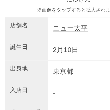
※画像をタップすると拡大され
店舗名
ニュー太平
誕生日
2月10日
出身地
東京都
入店日
-