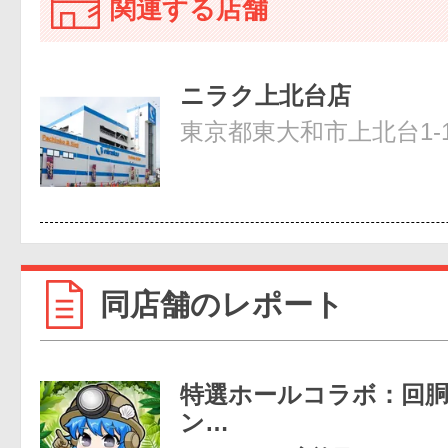
関連する店舗
ニラク上北台店
東京都東大和市上北台1-1
同店舗のレポート
特選ホールコラボ：回
ン…