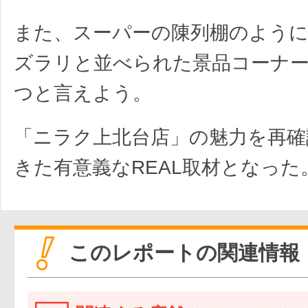
また、スーパーの陳列棚のように
ズラリと並べられた景品コーナ
つと言えよう。
「ニラク上北台店」の魅力を再確
きた有意義なREAL取材となった
このレポートの関連情報