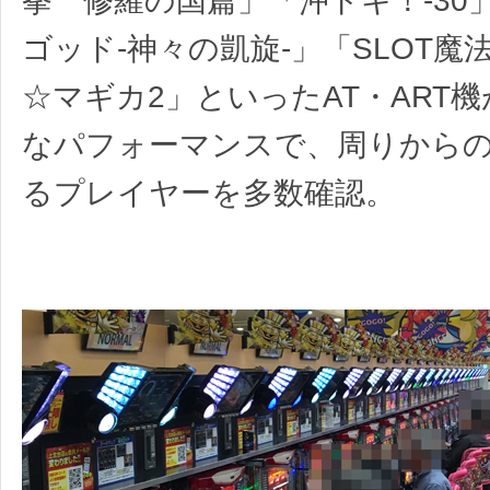
拳 修羅の国篇」「沖ドキ！-30
ゴッド-神々の凱旋-」「SLOT魔
☆マギカ2」といったAT・ART
なパフォーマンスで、周りから
るプレイヤーを多数確認。