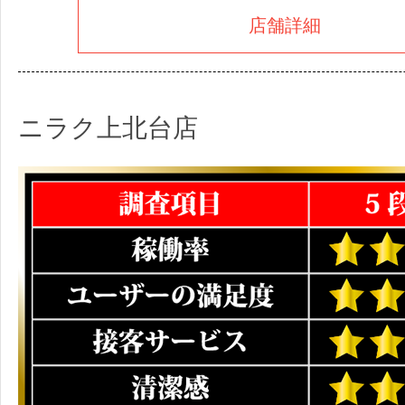
店舗詳細
ニラク上北台店