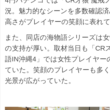
4円パチンコでは「CR牙狼 魔戒
況。魅力的なシーンを多数確認済
高さがプレイヤーの笑顔に表れ
また、同店の海物語シリーズは女
の支持が厚い。取材当日も「CR
語IN沖縄4」では女性プレイヤー
ていた。笑顔のプレイヤーも多
光景が広がっていた。