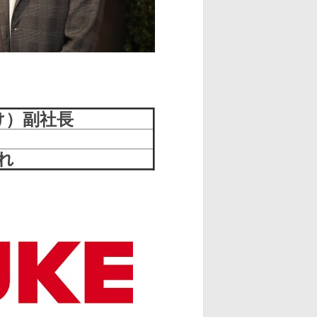
け）
副社長
まれ