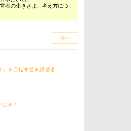
只中にいる。
営者の生きざま、考え方につ
次へ
常」を目指す若き経営者
い出を！