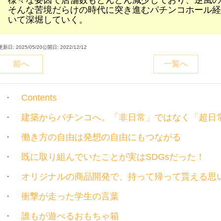
様々な要因で店舗数もどんどん減少しており、逆風の
そんな苦境だらけの時代に突き進むパチンコホール経
いて深堀していく。
更新日: 2025/05/20
公開日: 2022/12/12
前へ
一覧へ
Contents
建築からパチンコへ。「非日常」ではなく「超日
働き方の自由は発想の自由にもつながる
既に取り組んでいたことが実はSDGsだった！
オリジナルの商品開発で、持って帰って貰える思
衝撃が走った学生の言葉
誰もが遊べるおもちゃ箱