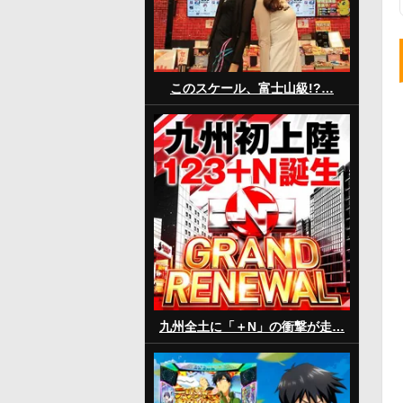
このスケール、富士山級!?…
九州全土に「＋N」の衝撃が走…