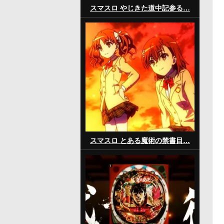
スマスロ やじきた道中記参る…
スマスロ とある魔術の禁書目…