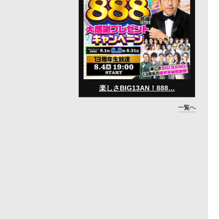
楽しさBIG13AN！888…
一覧へ