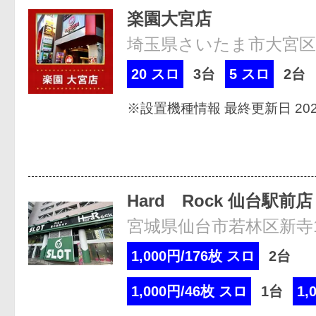
楽園大宮店
埼玉県さいたま市大宮区宮
20 スロ
3台
5 スロ
2台
※設置機種情報 最終更新日 2026
Hard Rock 仙台駅前店
宮城県仙台市若林区新寺1-
1,000円/176枚 スロ
2台
1,000円/46枚 スロ
1台
1,