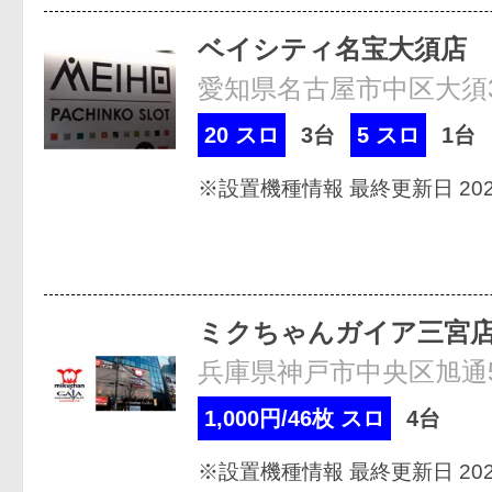
ベイシティ名宝大須店
愛知県名古屋市中区大須3-
20 スロ
3台
5 スロ
1台
※設置機種情報 最終更新日 2026
ミクちゃんガイア三宮
兵庫県神戸市中央区旭通5-
1,000円/46枚 スロ
4台
※設置機種情報 最終更新日 2026