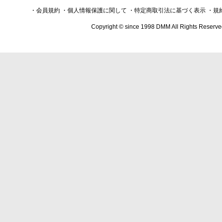
・会員規約
・個人情報保護に関して
・特定商取引法に基づく表示
・規
Copyright © since 1998 DMM All Rights Reserve