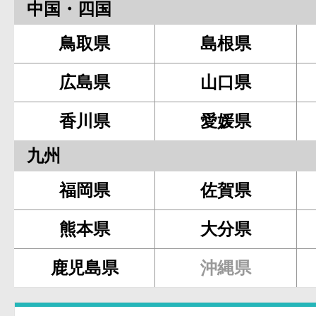
中国・四国
鳥取県
島根県
広島県
山口県
香川県
愛媛県
九州
福岡県
佐賀県
熊本県
大分県
鹿児島県
沖縄県