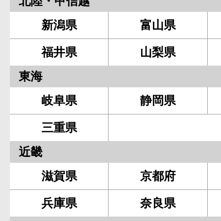
北陸・甲信越
新潟県
富山県
福井県
山梨県
東海
岐阜県
静岡県
三重県
近畿
滋賀県
京都府
兵庫県
奈良県