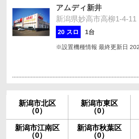
アムディ新井
新潟県妙高市高柳1-4-11
20 スロ
1台
※設置機種情報 最終更新日 2026
新潟市北区
新潟市東区
（0）
（0）
新潟市江南区
新潟市秋葉区
（0）
（0）