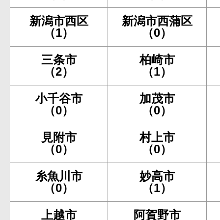
新潟市西区
新潟市西蒲区
（1）
（0）
三条市
柏崎市
（2）
（1）
小千谷市
加茂市
（0）
（0）
見附市
村上市
（0）
（0）
糸魚川市
妙高市
（0）
（1）
上越市
阿賀野市