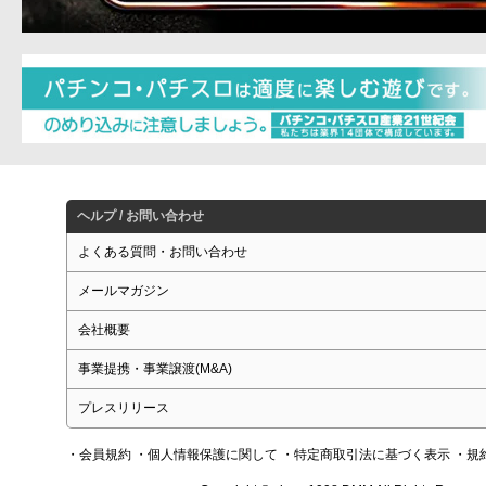
ヘルプ / お問い合わせ
よくある質問・お問い合わせ
メールマガジン
会社概要
事業提携・事業譲渡(M&A)
プレスリリース
・会員規約
・個人情報保護に関して
・特定商取引法に基づく表示
・規