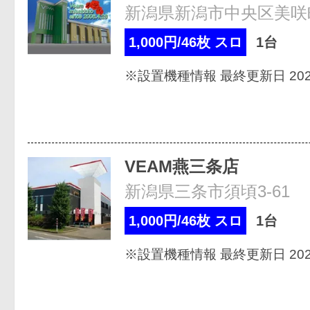
新潟県新潟市中央区美咲町2
1,000円/46枚 スロ
1台
※設置機種情報 最終更新日 2026
VEAM燕三条店
新潟県三条市須頃3-61
1,000円/46枚 スロ
1台
※設置機種情報 最終更新日 2026