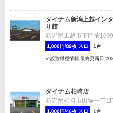
ダイナム新潟上越イン
り館
新潟県上越市下門前1699
1,000円/89枚 スロ
1台
※設置機種情報 最終更新日 2026
ダイナム柏崎店
新潟県柏崎市田塚一丁目
1,000円/46枚 スロ
1台