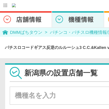
DMMぱちタウン
パチンコ・パチスロ機種情報
パチスロコードギアス反逆のルルーシュ3 C.C.&Kallen
新潟県の設置店舗一覧