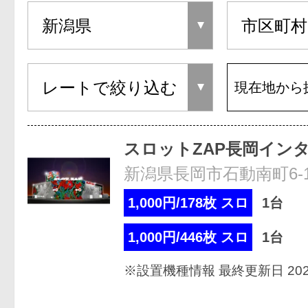
現在地から
スロットZAP長岡イン
新潟県長岡市石動南町6-
1,000円/178枚 スロ
1台
1,000円/446枚 スロ
1台
※設置機種情報 最終更新日 2026