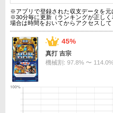
※アプリで登録された収支データを元
※30分毎に更新（ランキングが正し
場合は時間をおいてからアクセスして
45%
真打 吉宗
機械割: 97.8% 〜 114.0