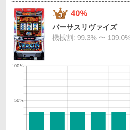
40%
バーサスリヴァイズ
機械割: 99.3% 〜 109.