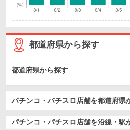
都道府県から探す
都道府県から探す
パチンコ・パチスロ店舗を都道府県
パチンコ・パチスロ店舗を沿線・駅