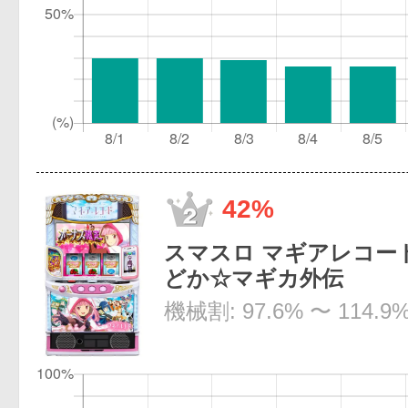
42%
スマスロ マギアレコー
どか☆マギカ外伝
機械割: 97.6% 〜 114.9