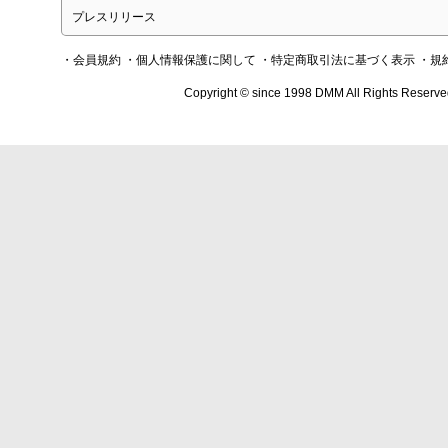
プレスリリース
・会員規約
・個人情報保護に関して
・特定商取引法に基づく表示
・規
Copyright © since 1998 DMM All Rights Reserve