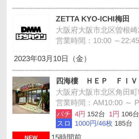
ZETTA KYO-ICHI梅田
営業時間：10:00 ～22:4
2023年03月10日（金）
四海樓 ＨＥＰ ＦＩＶ
営業時間：AM10:00 ～ P
パチ
4円
152台
1円
106
スロ
1000円/46枚
185台
15時間前
NEW