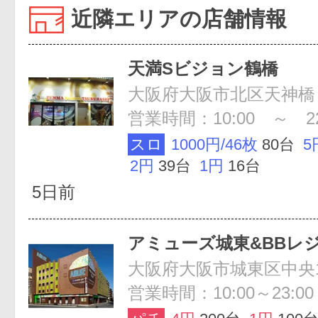
近隣エリアの店舗情報
天満Sビジョン鶴橋
営業時間：10:00 ～ 22
スロ
1000円/46枚
80台
5
2円
39台
1円
16台
5日前
アミューズ城東&BBレ
大阪府大阪市城東区中央1-
営業時間：10:00～23:00