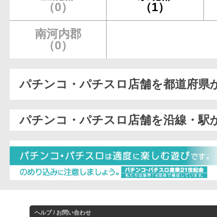
（0）
（1）
南河内郡
（0）
パチンコ・パチスロ店舗を都道府県
パチンコ・パチスロ店舗を沿線・駅
ヘルプ / お問い合わせ