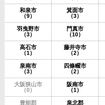
和泉市
箕面市
（9）
（3）
羽曳野市
門真市
（3）
（10）
高石市
藤井寺市
（1）
（2）
泉南市
四條畷市
（3）
（2）
大阪狭山市
阪南市
（0）
（1）
豊能郡
泉北郡