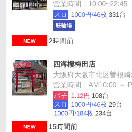
営業時間：10:00~22:45
スロ
1000円/46枚
331台
駐輪場
2時間前
NEW
四海樓梅田店
大阪府大阪市北区曽根崎2-
営業時間：AM10:00 ～ P
パチ
1.12円
108台
スロ
1000円/46枚
29台
1000円/184枚
234台
15時間前
NEW