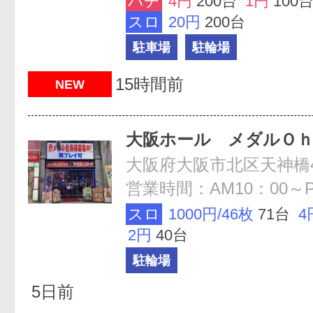
パチ
4円
200台
1円
100
スロ
20円
200台
駐車場
駐輪場
15時間前
NEW
大阪ホール メダルＯ
大阪府大阪市北区天神橋4-
営業時間：AM10：00～PM
スロ
1000円/46枚
71台
4
2円
40台
駐輪場
5日前