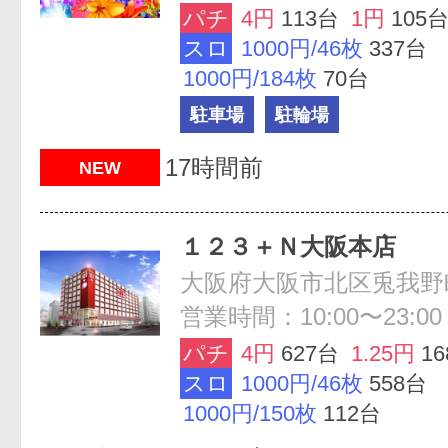
パチ
4円
113台
1円
105
スロ
1000円/46枚
337台
1000円/184枚
70台
駐車場
駐輪場
17時間前
NEW
１２３＋Ｎ大阪本店
大阪府大阪市北区兎我野町1
営業時間：10:00〜23:00
パチ
4円
627台
1.25円
1
スロ
1000円/46枚
558台
1000円/150枚
112台