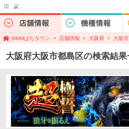
DMMぱちタウン
店舗情報
大阪府
大阪市
大阪府大阪市都島区の検索結果