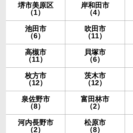
堺市美原区
岸和田市
（1）
（4）
池田市
吹田市
（6）
（11）
高槻市
貝塚市
（11）
（6）
枚方市
茨木市
（12）
（12）
泉佐野市
富田林市
（8）
（2）
河内長野市
松原市
（2）
（8）