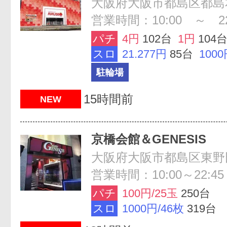
大阪府大阪市都島区都島本通
営業時間：10:00 ～ 22
パチ
4円
102台
1円
104
スロ
21.277円
85台
1000
駐輪場
15時間前
NEW
京橋会館＆GENESIS
大阪府大阪市都島区東野田町
営業時間：10:00～22:45
パチ
100円/25玉
250台
スロ
1000円/46枚
319台