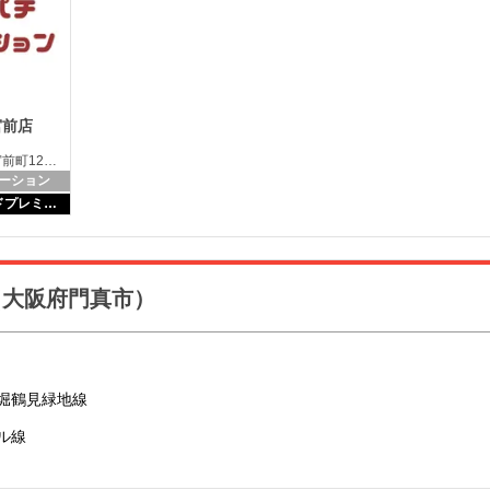
宮前店
大阪府門真市宮前町12-12
ーション
スロパチアワードプレミアム景品入荷
（大阪府門真市）
堀鶴見緑地線
ル線