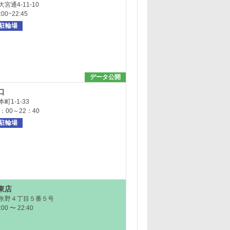
宮通4-11-10
0~22:45
駐輪場
データ公開
口
町1-1-33
：00～22：40
駐輪場
東店
氷野４丁目５番５号
0 〜 22:40