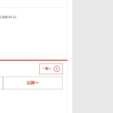
島町44-12
一覧へ
以降〜