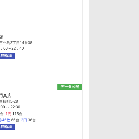
店
ツ島3丁目14番38…
：00～22：40
駐輪場
データ公開
門真店
橋町5-28
0 ～ 22:30
6台
1円
115台
円/46枚
66台
2円
36台
駐輪場