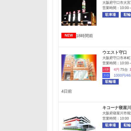
大阪府守口市大宮通4
営業時間：10:00
駐車場
駐輪
18時間前
NEW
ウエスト守口
大阪府守口市本町1-
営業時間：10:00～
4円
75台
パチ
1000円/4
スロ
駐輪場
4日前
キコーナ寝屋川
大阪府寝屋川市堀溝1
営業時間：10:00 
駐車場
駐輪