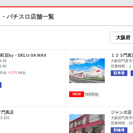
コ・パチスロ店舗一覧
店by・DELU-SA MAX
１２３門真
-29
大阪府門真市宮
:40
営業時間：１
85台
0.2円
44台
駐車場
7時間前
NEW
オ門真店
ジャンボ店
-101
大阪府門真市野
営業時間：10:0
駐輪場