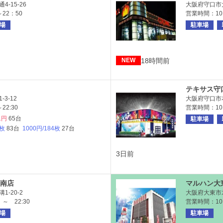
-15-26
大阪府守口市大
～22：50
営業時間：10:0
場
駐車場
18時間前
NEW
テキサス守
3-12
大阪府守口市本
22:30
営業時間：10
1円
65台
駐車場
6枚
83台
1000円/184枚
27台
3日前
南店
マルハン大
-20-2
大阪府大東市
～ 22:30
営業時間：10:0
場
駐車場