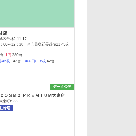
林店
区千林2-11-17
：00～22：30 ※会員様延長遊技22:45迄
1台
1円
280台
円/46枚
142台
1000円/178枚
42台
データ公開
 ＣＯＳＭＯ ＰＲＥＭＩＵＭ大東店
東町8-33
駐輪場