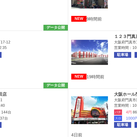
9時間前
NEW
データ公開
１２３門真
7-12
大阪府門真市三
:35
営業時間：10
駐車場
19時間前
NEW
データ公開
田店
大阪ホール
1
大阪府門真市新
40
営業時間：10:0
円
144台
4円
8
パチ
137台
1000
スロ
駐車場
4日前