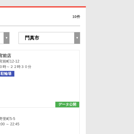
10件
宮前店
前町12-12
０時～２２時３０分
駐輪場
データ公開
里町5-5
0 ～ 22:45