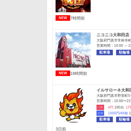
7時間前
NEW
ニコニコ大和田店
大阪府門真市常称寺町1
営業時間：10:00 ～ 22
駐車場
駐輪場
18時間前
NEW
イルサローネ大和
大阪府門真市野里町5-
営業時間：10:00〜22:
4円
180台
1
パチ
1000円/46枚
スロ
駐車場
駐輪場
3日前