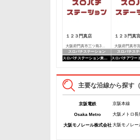
１２３門真店
１２３門真
大阪府門真市三ツ島3丁目14番38号
スロパチステーション
スロパチステ
スロパチステーション来店取材
主要な沿線から探す
京阪本線
京阪電鉄
大阪メトロ長
Osaka Metro
大阪モノレー
大阪モノレール株式会社