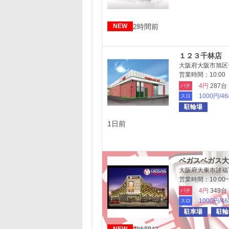
2時間前
NEW
１２３千林店
大阪府大阪市旭区千林
営業時間：10:00 
4円
287台
パチ
1000円/4
スロ
駐輪場
1日前
ベガスベガス大
大阪府大東市諸福7-
営業時間：10:00~2
4円
349台
パチ
1000円/4
スロ
駐車場
駐輪