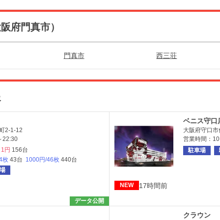
大阪府門真市）
門真市
西三荘
報
ベニス守口
-1-12
大阪府守口市
22:30
営業時間：10:
1円
156台
駐車場
84枚
43台
1000円/46枚
440台
場
17時間前
NEW
データ公開
クラウン