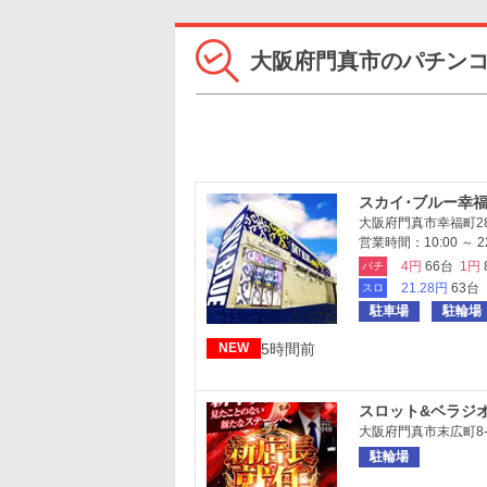
大阪府門真市のパチン
スカイ･ブルー幸福町
大阪府門真市幸福町28
営業時間：10:00 ～ 22
4円
66台
1円
パチ
21.28円
63台
スロ
駐車場
駐輪場
5時間前
NEW
スロット&ベラジ
大阪府門真市末広町8-1
駐輪場