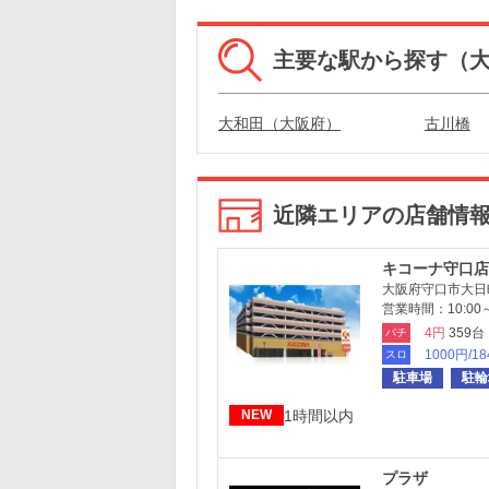
主要な駅から探す（
大和田（大阪府）
古川橋
近隣エリアの店舗情
キコーナ守口店
大阪府守口市大日町2
営業時間：10:00～
4円
359台
パチ
1000円/1
スロ
駐車場
駐輪
1時間以内
NEW
プラザ