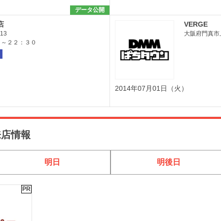
データ公開
店
VERGE
13
大阪府門真市上
０～２２：３０
2014年07月01日（火）
来店情報
明日
明後日
PR