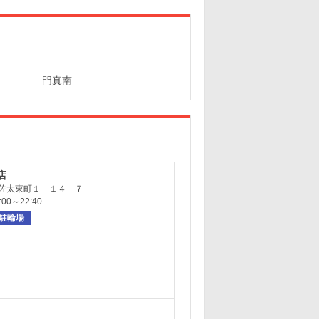
門真南
店
佐太東町１－１４－７
00～22:40
駐輪場