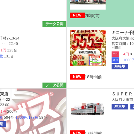
2時間前
NEW
データ公開
キコーナ千
2-13-24
大阪府大阪市旭
～ 22:45
営業時間：10
可能!!
1円
223台
4円
8
パチ
6枚
131台
1000
スロ
駐輪場
18時間前
NEW
データ公開
東店
ＳＵＰＥＲ
4-22
大阪府大東市大
3:00
駐車場
1円
200台
6枚
504台
1000円/178枚
58台
場
17時間前
NEW