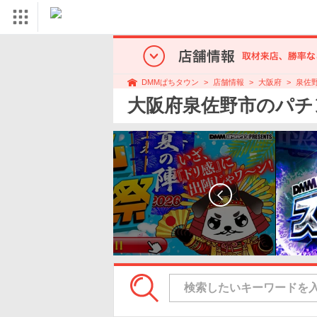
店舗情報
大阪府
泉佐
DMMぱちタウン
大阪府泉佐野市のパチ