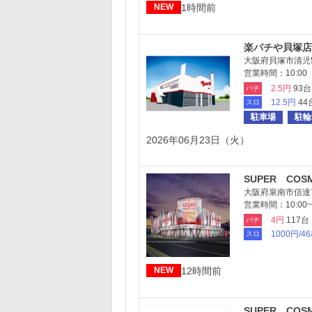
1時間前
NEW
楽パチや貝塚店
大阪府貝塚市清児5
営業時間：10:00 
2.5円
93台
パチ
12.5円
44
スロ
駐車場
駐輪
2026年06月23日（火）
SUPER COS
大阪府泉南市信達市
営業時間：10:00~2
4円
117台
パチ
1000円/4
スロ
12時間前
NEW
SUPER CO