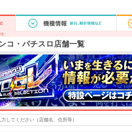
野市
ンコ・パチスロ店舗一覧