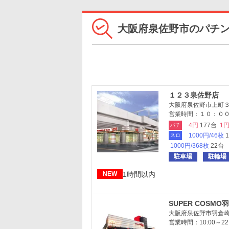
大阪府泉佐野市のパチ
１２３泉佐野店
大阪府泉佐野市上町３
営業時間：１０：０
4円
177台
1
パチ
1000円/46枚
スロ
1000円/368枚
22台
駐車場
駐輪場
1時間以内
NEW
SUPER COSMO
大阪府泉佐野市羽倉崎2-
営業時間：10:00～22: