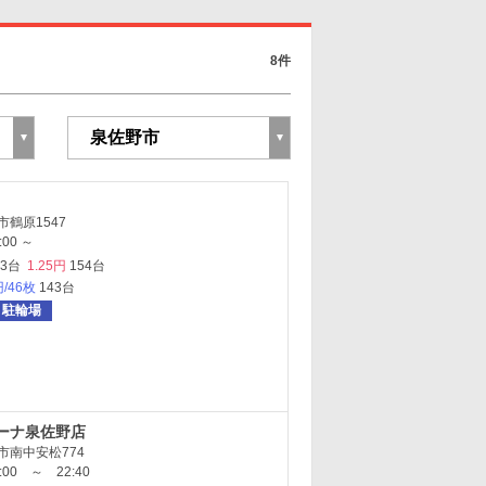
8件
鶴原1547
00 ～
23台
1.25円
154台
円/46枚
143台
駐輪場
ーナ泉佐野店
市南中安松774
00 ～ 22:40