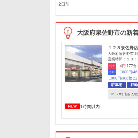
2日前
大阪府泉佐野市の新
１２３泉佐野店
大阪府泉佐野市上
営業時間：１０：
4円
177台
パチ
1000円/4
スロ
1000円/368枚
2
駐車場
駐輪
8/6（木）新台入替
1時間以内
NEW