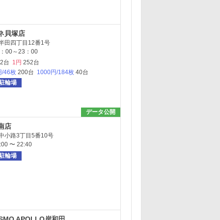
ネ貝塚店
半田四丁目12番1号
：00～23：00
52台
1円
252台
円/46枚
200台
1000円/184枚
40台
駐輪場
データ公開
南店
中小路3丁目5番10号
0 〜 22:40
駐輪場
OSMO APOLLO岸和田