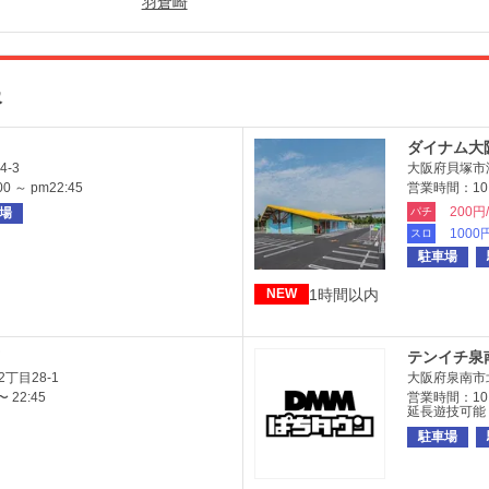
羽倉崎
報
ダイナム大
-3
大阪府貝塚市澤
 ～ pm22:45
営業時間：10:0
200円
場
パチ
1000
スロ
駐車場
1時間以内
NEW
テンイチ泉
丁目28-1
大阪府泉南市北
 22:45
営業時間：10:
延長遊技可能
駐車場