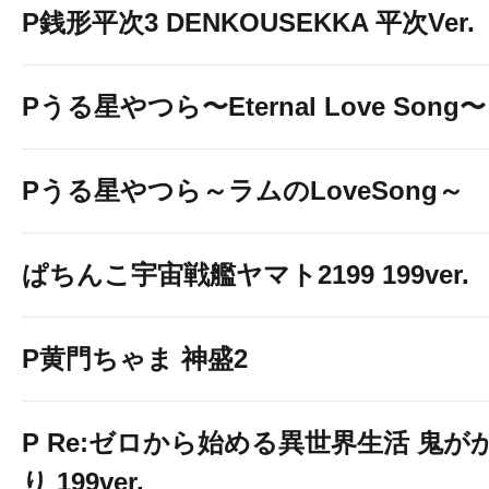
P銭形平次3 DENKOUSEKKA 平次Ver.
Pうる星やつら〜Eternal Love Song〜
Pうる星やつら～ラムのLoveSong～
ぱちんこ宇宙戦艦ヤマト2199 199ver.
P黄門ちゃま 神盛2
P Re:ゼロから始める異世界生活 鬼が
り 199ver.