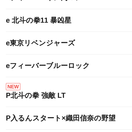
e 北斗の拳11 暴凶星
e東京リベンジャーズ
eフィーバーブルーロック
NEW
P北斗の拳 強敵 LT
P入るんスタート×織田信奈の野望