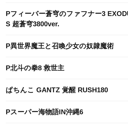
Pフィーバー蒼穹のファフナー3 EXOD
S 超蒼穹3800ver.
P異世界魔王と召喚少女の奴隷魔術
P北斗の拳8 救世主
ぱちんこ GANTZ 覚醒 RUSH180
Pスーパー海物語IN沖縄6