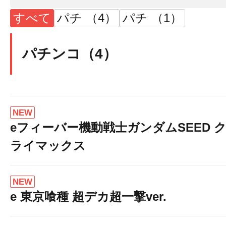
すべて
パチ （4）
パチ （1）
パチンコ（4）
NEW
eフィーバー機動戦士ガンダムSEED 
ライマックス
NEW
e 東京喰種 超デカ超一撃ver.