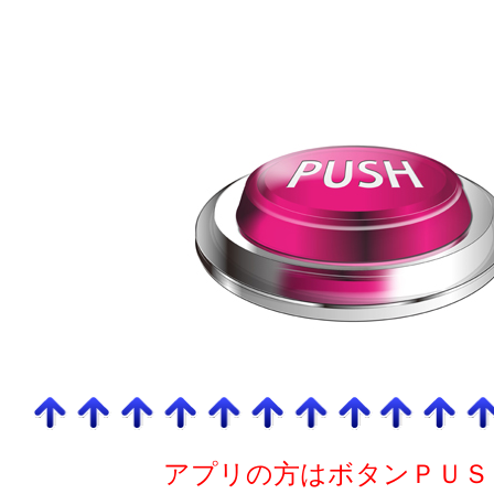
アプリの方はボタンＰＵＳ