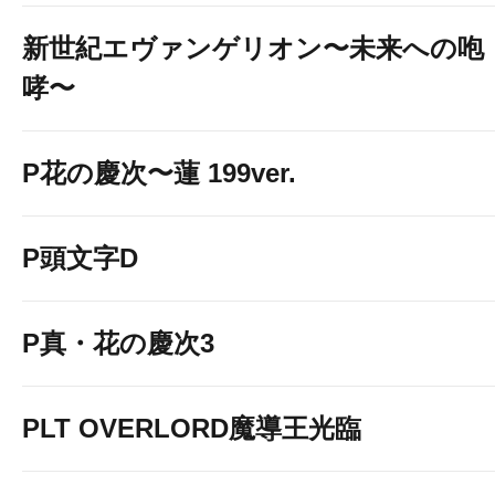
新世紀エヴァンゲリオン〜未来への咆
哮〜
P花の慶次〜蓮 199ver.
P頭文字D
P真・花の慶次3
PLT OVERLORD魔導王光臨