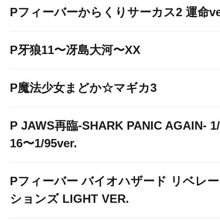
Pフィーバーからくりサーカス2 運命ver
P牙狼11〜冴島大河〜XX
P魔法少女まどか☆マギカ3
P JAWS再臨-SHARK PANIC AGAIN- 1/
16〜1/95ver.
Pフィーバー バイオハザード リベレー
ションズ LIGHT VER.