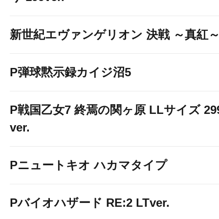
新世紀エヴァンゲリオン 決戦 ～真紅
P弾球黙示録カイジ沼5
P戦国乙女7 終焉の関ヶ原 LLサイズ 29
ver.
Pニュートキオ ハカマタイプ
Pバイオハザード RE:2 LTver.