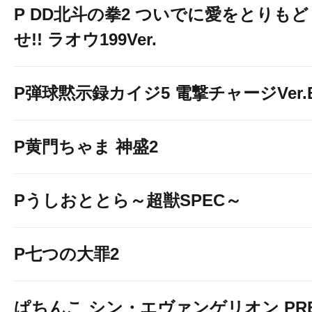
■e友結友奈は勇者である～極
P DD北斗の拳2 ついでに愛をとりもど
せ!! ラオウ199Ver.
■e東京喰種（増台
P弾球黙示録カイジ5 電撃チャージVer.
■P入るんスタート織田信
■P大海物語５（増
P黄門ちゃま 神盛2
■Pうる星やつら～Eternal Lo
Pうしおととら～超獣SPEC～
■P Re:ゼロから始める
P七つの大罪2
～season2 249ver
ぱちんこ シン・エヴァンゲリオン PR