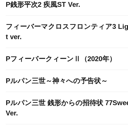
P銭形平次2 疾風ST Ver.
フィーバーマクロスフロンティア3 Lig
t ver.
PフィーバークィーンⅡ（2020年）
Pルパン三世～神々への予告状～
Pルパン三世 銭形からの招待状 77Swee
Ver.