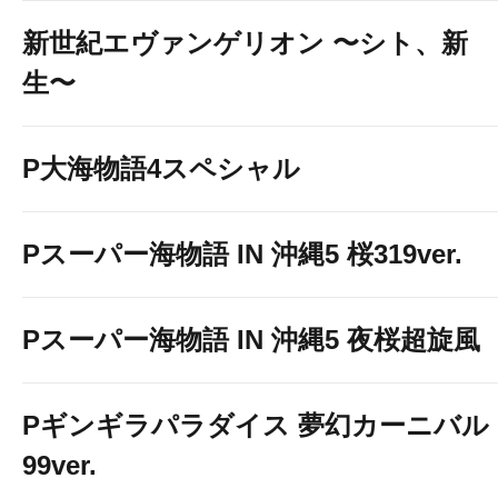
新世紀エヴァンゲリオン 〜シト、新
■デカスタP戦国無
生〜
■Pウルトラマンメビウス デ
P大海物語4スペシャル
Pスーパー海物語 IN 沖縄5 桜319ver.
Pスーパー海物語 IN 沖縄5 夜桜超旋風
Pギンギラパラダイス 夢幻カーニバル 
99ver.