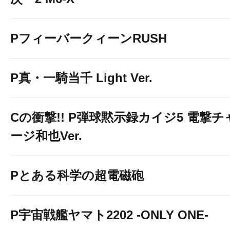
PフィーバークィーンRUSH
P真・一騎当千 Light Ver.
Cの衝撃!! P弾球黙示録カイジ5 電撃チ
ージ和也Ver.
Pとある科学の超電磁砲
P宇宙戦艦ヤマト2202 -ONLY ONE-