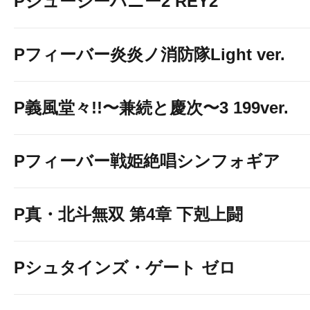
Pジューシーハニー2 REY2
Pフィーバー炎炎ノ消防隊Light ver.
P義風堂々!!〜兼続と慶次〜3 199ver.
Pフィーバー戦姫絶唱シンフォギア
P真・北斗無双 第4章 下剋上闘
Pシュタインズ・ゲート ゼロ