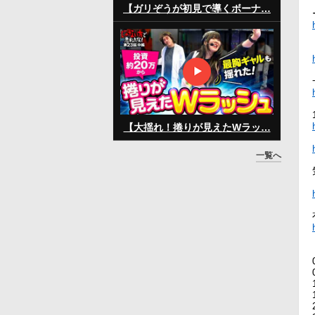
【ガリぞうが初見で導くボーナ…
【大揺れ！捲りが見えたWラッ…
一覧へ