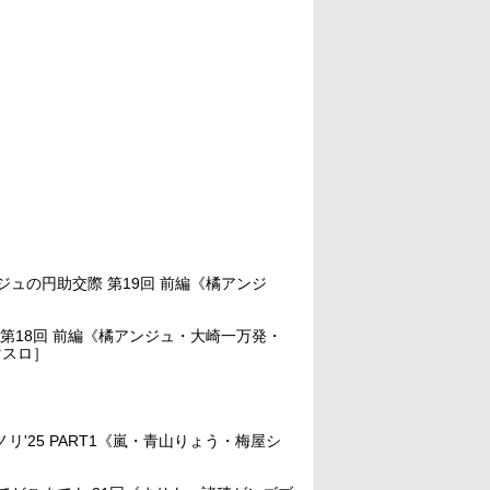
ュの円助交際 第19回 前編《橘アンジ
第18回 前編《橘アンジュ・大崎一万発・
マスロ］
'25 PART1《嵐・青山りょう・梅屋シ