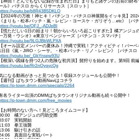
【神回！とんでもない記録が生まれた日】まりもと諸ゲンのお前の財布で
ール》パチスロ からくりサーカス［スロット］
https://youtu.be/b8R43B5DKLQ
【2024年の万枚！神ヒキ！パチンコ・パチスロ神展開をイッキ見】20
《まりも・松本バッチ・嵐・レビン・ヨースケ・ガリぞう…etc》［パ
https://youtu.be/OFJ_-ADJpBI
【慌ただしい1日の始まり！朝からいろいろ起こりすぎた】橘アンジュの
一万発・ウシオ》e東京リベンジャーズ［パチンコ・スマパチ］
https://youtu.be/9LGJBbWLPXA
【オール設定メンバーの夏休み！沖縄で実戦！アクティビティ！バーベ
1日目《嵐・JIRO・シーサ。・松本バッチ・リノ・レビン》［パチスロ
https://youtu.be/_GkYnspw93U
【根深い因縁を持つ2人の危険な初共演】髭狩りを始めます。第9回 前
https://youtu.be/Rr2nOyqycQg
気になる動画がきっと見つかる！収録スケジュールも公開中！
【週刊】ぱちタウン動画Naviはコチラ
https://p-town.dmm.com/specials/2264
有名ライター出演のDMMぱちタウンオリジナル動画も続々公開中！
https://p-town.dmm.com/free_movies
【お時間のない方へ！見どころタイムコード】
00:00 橘アンジュの円助交際
03:07 実戦開始
11:03 拳王強襲
13:06 駆け引きの話
24:06 真面目な実戦パート