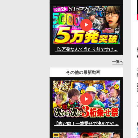
【5万発なんて当たり前ですけ…
一覧へ
その他の最新動画
【肉だ肉！一撃乗せで決めてや…