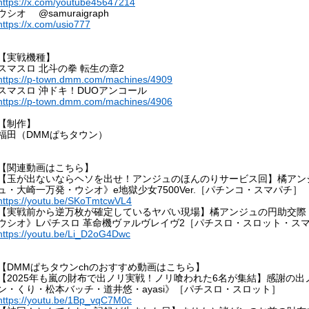
https://x.com/youtube45647214
ウシオ @samuraigraph
https://x.com/usio777
【実戦機種】
スマスロ 北斗の拳 転生の章2
https://p-town.dmm.com/machines/4909
スマスロ 沖ドキ！DUOアンコール
https://p-town.dmm.com/machines/4906
【制作】
福田（DMMぱちタウン）
【関連動画はこちら】
【玉が出ないならヘソを出せ！アンジュのほんのりサービス回】橘アンジ
ュ・大崎一万発・ウシオ》e地獄少女7500Ver.［パチンコ・スマパチ］
https://youtu.be/SKoTmtcwVL4
【実戦前から逆万枚が確定しているヤバい現場】橘アンジュの円助交際 
ウシオ》Lパチスロ 革命機ヴァルヴレイヴ2［パチスロ・スロット・ス
https://youtu.be/Li_D2oG4Dwc
【DMMぱちタウンchのおすすめ動画はこちら】
【2025年も嵐の財布で出ノリ実戦！ノリ喰われた6名が集結】感謝の出ノリ
ン・くり・松本バッチ・道井悠・ayasi》［パチスロ・スロット］
https://youtu.be/1Bp_vqC7M0c