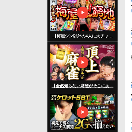
【梅屋シン以外の4人に大チャ…
【全然知らない麻雀がそこにあ…