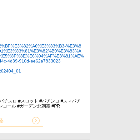
3%82%BF%E3%82%A6%E3%83%B3-%E3%8
91%E3%83%81%E3%82%B9%E3%83%A
%E5%8F%8E%E6%94%AF%E3%81%AE%
4c-4d39-910d-ee62a7833023
=202404_01
#パチスロ #スロット #パチンコ #スマパチ
ンコール #ガーデン北朝霞 #PR
る