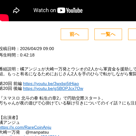
前へ
一覧へ
投稿日時：2026/04/29 09:00
再生時間：0:42:18
番組説明：橘アンジュが大崎一万発とウシオの2人から軍資金を援助し
組。もっと有名になるためにおじさん2人を手のひらで転がしながら奮
第20回 前編
https://youtu.be/3wxbp5tHiao
第20回 後編
https://youtu.be/gSBOPJcx7Ow
『スマスロ 北斗の拳 転生の章2』で円助交際スタート。
万ちゃんが夜の遊びで心掛けている駆け引きについてのイイ話？にも注
【出演者】
橘アンジュ
https://x.com/RareCoinAnju
大崎一万発 @manpatsu