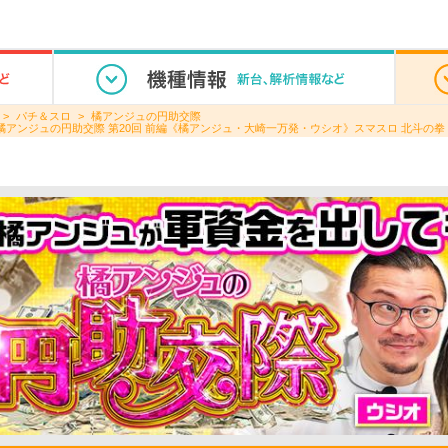
パチ＆スロ
橘アンジュの円助交際
橘アンジュの円助交際 第20回 前編《橘アンジュ・大崎一万発・ウシオ》スマスロ 北斗の拳