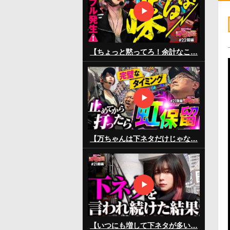
【ちょっと黙ってろ！余計なこ…
【万ちゃんは下ネタだけじゃな…
【いつにも増して下ネタが多い…