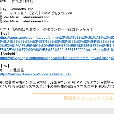
32:51 社長は別行動
曲名：DokodokoTime
アーティスト名：【公式】DMMぱちタウンch
ⓅStar Music Entertainment Inc.
ⒸStar Music Entertainment Inc.
アプリ「DMMぱちタウン」のダウンロードはコチラから！
【ios】
https://apps.apple.com/us/app/dmm%E3%81%B1%E3%81%A1%E
3%91%E3%83%81%E3%83%B3%E3%82%B3%E3%82%84%E3%83%
D%E3%81%AE%E6%9C%80%E6%96%B0%E6%83%85%E5%A0%B1-
E7%AE%A1%E7%90%86%E3%82%82/id663133902?ppid=844edfc8-84
【Android】
https://play.google.com/store/apps/details?id=com.dmm.ptown&listing
【PR】
ガーデン北朝霞
https://p-town.dmm.com/shops/saitama/3712
#円助交際 #橘アンジュ #大崎一万発 #ウシオ #DMMぱちタウン #実戦 
#ノリ打ち #援助 #スマスロ北斗の拳転生の章2 #スマスロ沖ドキDUOア
関連するコミュニティを見