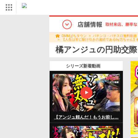
パチンコ・パチスロ無料動画
DMMぱちタウン
【人生は常に駆け引きの連続であるby万ちゃん】
橘アンジュの円助交際
シリーズ新着動画
【アンジュ頼んだ！もうお前し…