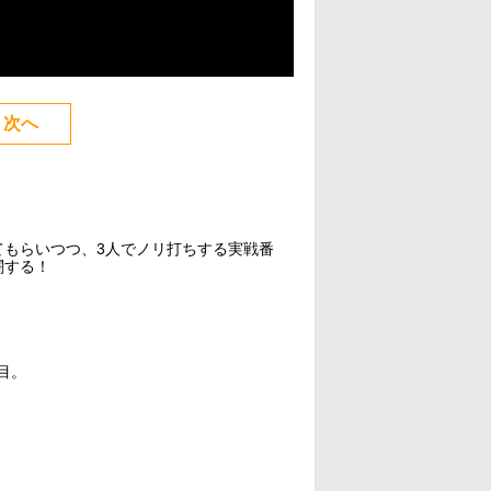
次へ
てもらいつつ、3人でノリ打ちする実戦番
闘する！
目。