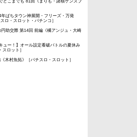
どこまでも 81回《まりも・諸積ゲンズブ
24年ぱちタウン神展開・フリーズ・万発
チスロ・スロット・パチンコ］
円助交際 第14回 前編《橘アンジュ・大崎
キュー！】オール設定看破バトルの夏休み
・スロット］
編《木村魚拓》［パチスロ・スロット］