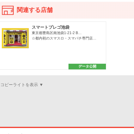
関連する店舗
スマートプレゴ池袋
東京都豊島区南池袋1-21-2 B…
☆都内初のスマスロ・スマパチ専門店…
データ公開