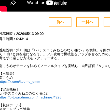
前へ
一覧へ
投稿日時：2026/05/13 09:00
再生時間：0:43:14
番組説明：第19回は『Lパチスロうみねこのなく頃に2』を実戦。今回
え！ 白7とお友達になろう」。フル攻略で機械割をアップさせるための
考えずに楽しむ方法をレクチャーする。
南こうめがテーマを決めてノーマルタイプを実戦し、自己評価「Aじゃ
【出演者】
南こうめ
https://x.com/koume_dmm
【実戦機種】
Lパチスロうみねこのなく頃に2
https://p-town.dmm.com/machines/4925
【収録ホール】
スマートプレゴ池袋