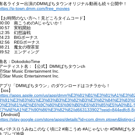
有名ライター出演のDMMぱちタウンオリジナル動画も続々公開中！
https://p-town.dmm.com/free_movies
【お時間のない方へ！見どころタイムコード】
00:00 南こうめのAじゃないか！
00:57 実戦開始
12:35 幻想論戦
24:23 BIGボーナス
32:56 REGボーナス
38:21 魔女の喫茶室
39:52 エンディング
曲名：DokodokoTime
アーティスト名：【公式】DMMぱちタウンch
ⓅStar Music Entertainment Inc.
ⒸStar Music Entertainment Inc.
アプリ「DMMぱちタウン」のダウンロードはコチラから！
【ios】
https://apps.apple.com/us/app/dmm%E3%81%B1%E3%81%A1%E
3%91%E3%83%81%E3%83%B3%E3%82%B3%E3%82%84%E3%83%
D%E3%81%AE%E6%9C%80%E6%96%B0%E6%83%85%E5%A0%B1-
E7%AE%A1%E7%90%86%E3%82%82/id663133902?ppid=844edfc8-84
【Android】
https://play.google.com/store/apps/details?id=com.dmm.ptown&listing
#Lパチスロうみねこのなく頃に2 #南こうめ #Aじゃないか #DMMぱちタ
トプレゴ池袋