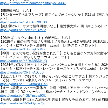
https://p-town.dmm.com/shops/tokyo/13337
【関連動画はこちら】
【サンダーVでベルフリーズ】南こうめのAじゃないか！第18回《南こ
ット］
https://youtu.be/_sE8AdCXCD0
【絶好調のバーサスで勝利間違いなし】絶対勝女第20回《南こうめ》バ
https://youtu.be/PWeekr_4m3c
【DMMぱちタウンchのおすすめ動画はこちら】
【2025年も嵐の財布で出ノリ実戦！ノリ喰われた6名が集結】感謝の出ノリ
ン・くり・松本バッチ・道井悠・ayasi》［パチスロ・スロット］
https://youtu.be/1Bp_vqC7M0c
【神回！とんでもない記録が生まれた日】まりもと諸ゲンのお前の財布で
ール》パチスロ からくりサーカス［スロット］
https://youtu.be/b8R43B5DKLQ
【2024年の万枚！神ヒキ！パチンコ・パチスロ神展開をイッキ見】20
《まりも・松本バッチ・嵐・レビン・ヨースケ・ガリぞう…etc》［パ
https://youtu.be/OFJ_-ADJpBI
【慌ただしい1日の始まり！朝からいろいろ起こりすぎた】橘アンジュの
一万発・ウシオ》e東京リベンジャーズ［パチンコ・スマパチ］
https://youtu.be/9LGJBbWLPXA
【オール設定メンバーの夏休み！沖縄で実戦！アクティビティ！バーベ
1日目《嵐・JIRO・シーサ。・松本バッチ・リノ・レビン》［パチスロ
https://youtu.be/_GkYnspw93U
【根深い因縁を持つ2人の危険な初共演】髭狩りを始めます。第9回 前
https://youtu.be/Rr2nOyqycQg