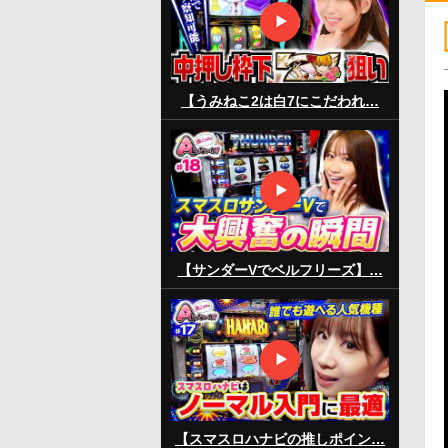
【うみねこ2は白7にこだわれ…
【サンダーVでベルフリーズ】…
【スマスロハナビの推しポイン…