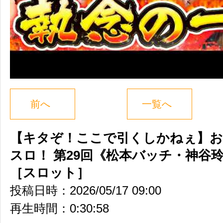
前へ
一覧へ
【キタぞ！ここで引くしかねぇ】
スロ！ 第29回《松本バッチ・神谷
［スロット］
投稿日時：2026/05/17 09:00
再生時間：0:30:58