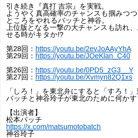
引き続き『真打 吉宗』を実戦。
ようやく真高確率のチャンスも掴みつつ
ところをやれるバッチと神谷。
上位版となる一撃の大チャンスも訪れ、
せる時がキタか!?
第28回：
https://youtu.be/2evJoAAyYhA
第29回：
https://youtu.be/JOeKlan_C40
第26回：
https://youtu.be/0PD5_zG3__Y
第27回：
https://youtu.be/Xvmyn82Q1xs
「しろ！」を東北弁にすると「すろ！」
バッチと神谷玲子が東北のために何かす
【出演者】
松本バッチ
https://x.com/matsumotobatch
神谷玲子