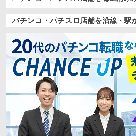
パチンコ・パチスロ店舗を沿線・駅