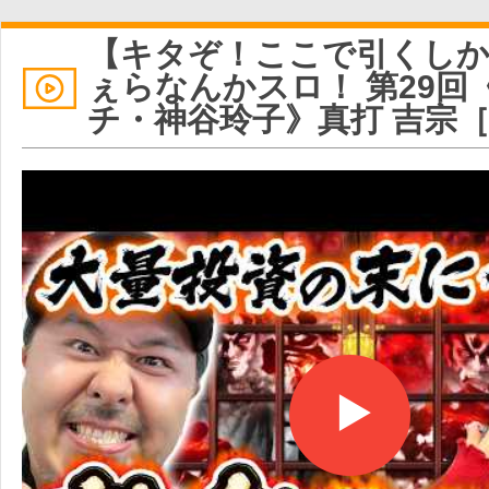
【キタぞ！ここで引くし
ぇらなんかスロ！ 第29回
チ・神谷玲子》真打 吉宗