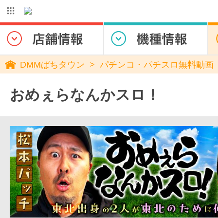
DMMぱちタウン
パチンコ・パチスロ無料動画
おめぇらなんかスロ！