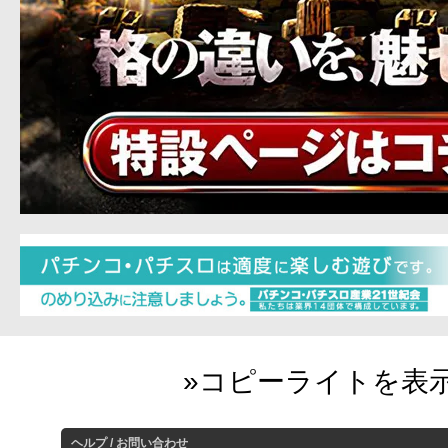
ヘルプ / お問い合わせ