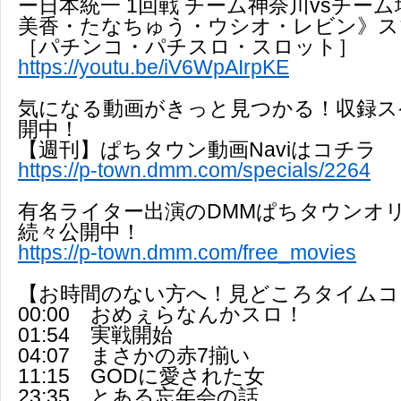
ー日本統一 1回戦 チーム神奈川vsチーム
美香・たなちゅう・ウシオ・レビン》ス
［パチンコ・パチスロ・スロット］
https://youtu.be/iV6WpAIrpKE
気になる動画がきっと見つかる！収録ス
開中！
【週刊】ぱちタウン動画Naviはコチラ
https://p-town.dmm.com/specials/2264
有名ライター出演のDMMぱちタウンオ
続々公開中！
https://p-town.dmm.com/free_movies
【お時間のない方へ！見どころタイムコ
00:00 おめぇらなんかスロ！
01:54 実戦開始
04:07 まさかの赤7揃い
11:15 GODに愛された女
23:35 とある忘年会の話