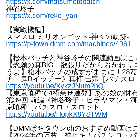
https://x.com/matsumotobatch
神谷玲子
https://x.com/reko_yan
【実戦機種】
スマスロ ミリオンゴッド-神々の軌跡-
https://p-town.dmm.com/machines/4961
【松本バッチと神谷玲子の関連動画はこ
【念願の真BIG！欲張りだからおかわり
うよ】松本バッチの成すがままに！287
チ・鬼Dイッチー》真打 吉宗［パチス
https://youtu.be/XykzJNum2hQ
【東京喰種で4桁乗せ連発】あの娘の財
第39回 前編《神谷玲子・ヒラヤマン・河
京喰種［パチスロ・スロット］
https://youtu.be/HopkX8YSTWM
【DMMぱちタウンchのおすすめ動画は
【2024年の万枚！神ヒキ！パチンコ・