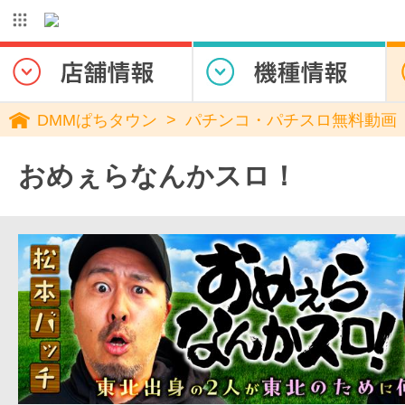
DMMぱちタウン
パチンコ・パチスロ無料動画
おめぇらなんかスロ！