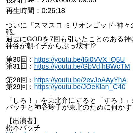
再生時間：0:26:18
ついに『スマスロ ミリオンゴッド-神々
戦。
過去にGODを7回も引いたことのある
神谷が朝イチからぶっ壊す!?
第30回：
https://youtu.be/I6i0VVX_Q5U
第31回：
https://youtu.be/GbVdfhBWcTM
第28回：
https://youtu.be/2evJoAAyYhA
第29回：
https://youtu.be/JOeKlan_C40
「しろ！」を東北弁にすると「すろ！」
バッチと神谷玲子が東北のために何かす
【出演者】
松本バッチ