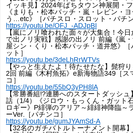
イッキ見】2024年ぱちタウン神展開・
《まりも・松本バッチ・嵐・レビン・ヨ
う…etc》［パチスロ・スロット・パチ
https://youtu.be/OFJ_-ADJpBI
【嵐にノリ喰われた面々が大集合！今日
で出ノリ実戦】感謝の出ノリ 前編《嵐
屋シン・くり・松本バッチ・道井悠》［
ット］
https://youtu.be/3deLhRrWTVs
【やっと生えたよ！待たせたな】髭狩り
2回 前編《木村魚拓》e新海物語349［
コ］
https://youtu.be/55bQ3yPH8lA
【常勝番組!?連勝へのスタートダッシュ】DB
話（1/4）《ジロウ・もっくん・ガット
ロギー》P緋弾のアリア～緋緋神降臨～
ーVer.［パチンコ］
https://youtu.be/gumJYAmSd-A
【32名のガチバトルトーナメント開幕