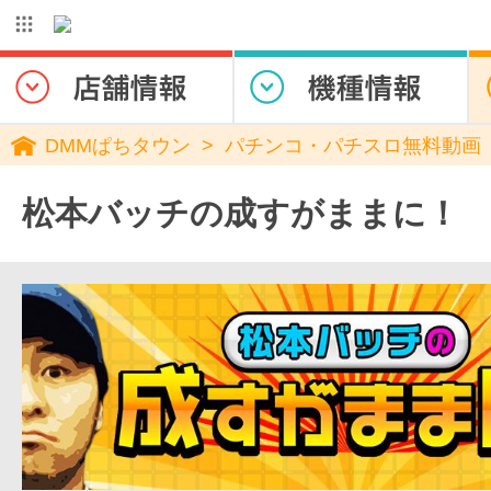
DMMぱちタウン
パチンコ・パチスロ無料動画
松本バッチの成すがままに！