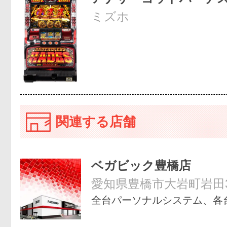
ミズホ
関連する店舗
ベガビック豊橋店
愛知県豊橋市大岩町岩田3
全台パーソナルシステム、各