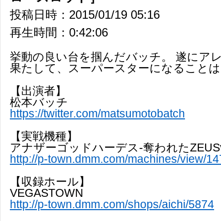
投稿日時：2015/01/19 05:16
再生時間：0:42:06
挙動の良い台を掴んだバッチ。 遂にア
果たして、スーパースターになることは
【出演者】
松本バッチ
https://twitter.com/matsumotobatch
【実戦機種】
アナザーゴッドハーデス-奪われたZEUSve
http://p-town.dmm.com/machines/view/14
【収録ホール】
VEGASTOWN
http://p-town.dmm.com/shops/aichi/5874