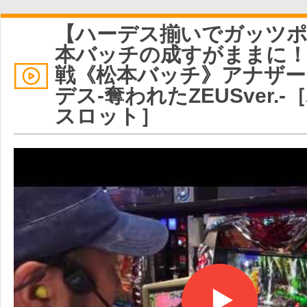
【ハーデス揃いでガッツポ
本バッチの成すがままに！ 
戦《松本バッチ》アナザー
デス-奪われたZEUSver.
スロット］