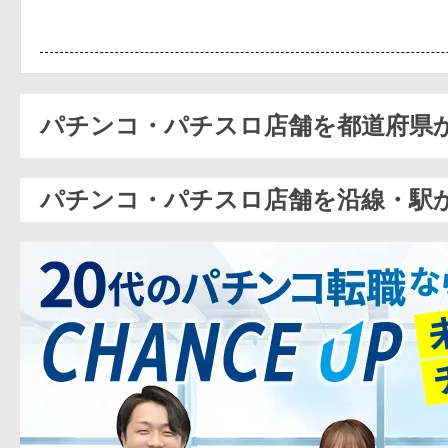
パチンコ・パチスロ店舗を都道府県
パチンコ・パチスロ店舗を沿線・駅