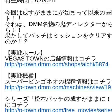
再生時間：0:49:28
今回は成すがままにが始まって以来の昼
ト！！
それは、DMM名物の鬼ディレクターか
ら！！
果たしてバッチはミッションをクリア
のか！？
【実戦ホール】
VEGAS TOWNの店舗情報はコチラ
http://p-town.dmm.com/shops/aichi/5874
【実戦機種】
スーパービンゴネオの機種情報はコチラ
http://p-town.dmm.com/machines/view/19
シリーズ「松本バッチの成すがままに！
はコチラ
http://p-town.dmm.com/free_movies/serie