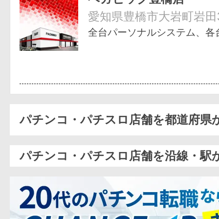
愛知県豊橋市大岩町岩田3
全台パーソナルシステム、各
パチンコ・パチスロ店舗を都道府県
パチンコ・パチスロ店舗を沿線・駅