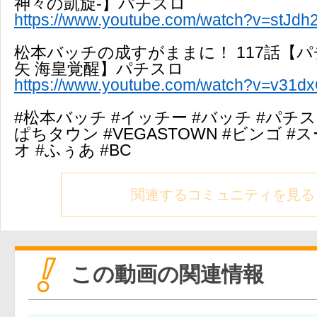
神々の凱旋-】パチスロ
https://www.youtube.com/watch?v=stJdh
松本バッチの成すがままに！ 117話【
矢 海皇覚醒】パチスロ
https://www.youtube.com/watch?v=v31d
#松本バッチ #イッチー #バッチ #パチス
ぱちタウン #VEGASTOWN #ビンゴ 
オ #ふぅあ #BC
関連するコミュニティを見る
この動画の関連情報