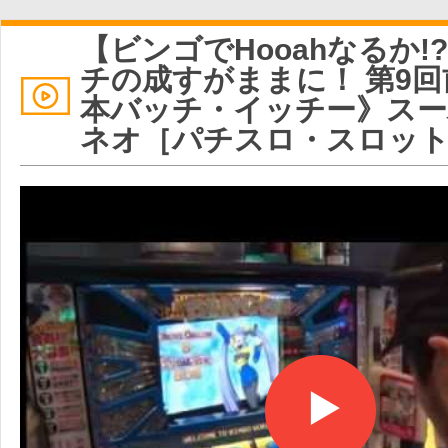
【ビンゴでHooahなるか!
チの成すがままに！ 第9回
本バッチ・イッチー》スー
ネオ［パチスロ・スロッ