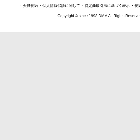
・会員規約
・個人情報保護に関して
・特定商取引法に基づく表示
・規
Copyright © since 1998 DMM All Rights Reserve