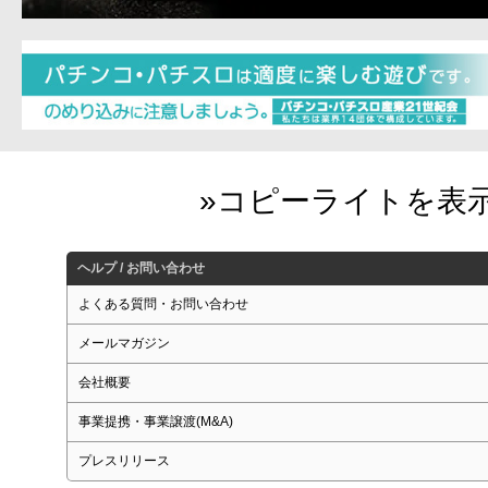
ヘルプ / お問い合わせ
よくある質問・お問い合わせ
メールマガジン
会社概要
事業提携・事業譲渡(M&A)
プレスリリース