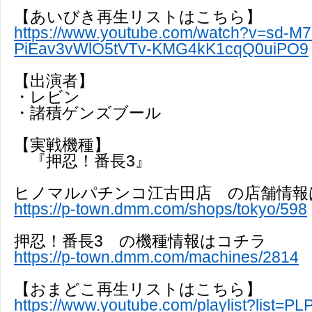
【あいびき再生リストはこちら】
https://www.youtube.com/watch?v=sd-M7
PiEav3vWlO5tVTv-KMG4kK1cqQ0uiPO9
【出演者】
・レビン
・諸積ゲンズブール
【実戦機種】
『押忍！番長3』
ヒノマルパチンコ江古田店 の店舗情報
https://p-town.dmm.com/shops/tokyo/598
押忍！番長3 の機種情報はコチラ
https://p-town.dmm.com/machines/2814
【おまどこ再生リストはこちら】
https://www.youtube.com/playlist?list=