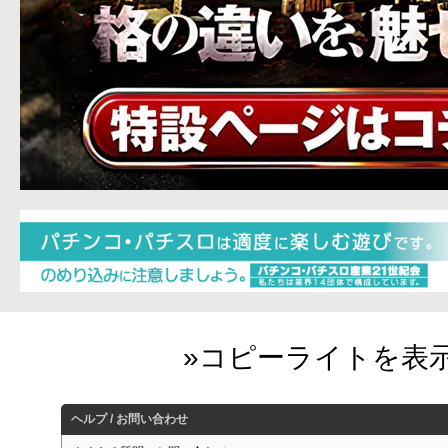
ヘルプ / お問い合わせ