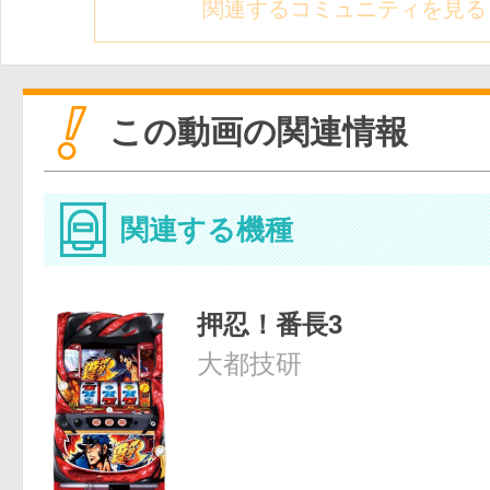
関連するコミュニティを見る
この動画の関連情報
関連する機種
押忍！番長3
大都技研