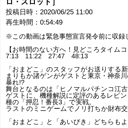
ロ・スロット］
投稿日時：2020/06/25 11:00
再生時間：0:54:49
※この動画は緊急事態宣言発令前に収録
【お時間のない方へ！見どころタイムコー
7:13 11:22 27:47 48:13
「おまどこ」のスタッフがお送りする新
まりもか諸ゲンがゲストと東京・神奈川
暴れ!?
舞台となるのは「ヒノマルパチンコ江古
ゲストに、機種解説に定評のあるレビン
種の「押忍！番長3」で実戦。
ラストのミニゲームでノリ打ちか財布交換
「おまどこ」と「あいびき」どちらも