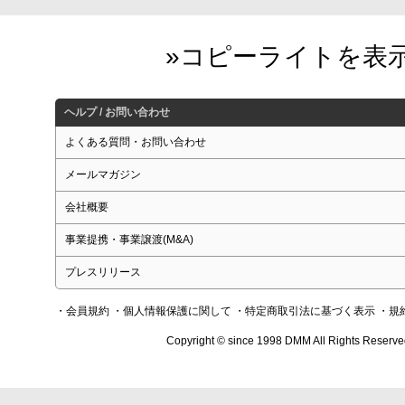
ヘルプ / お問い合わせ
よくある質問・お問い合わせ
メールマガジン
会社概要
事業提携・事業譲渡(M&A)
プレスリリース
・会員規約
・個人情報保護に関して
・特定商取引法に基づく表示
・規
Copyright © since 1998 DMM All Rights Reserve