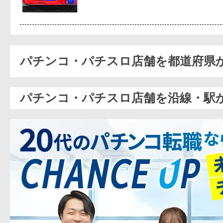
パチンコ・パチスロ店舗を都道府県
パチンコ・パチスロ店舗を沿線・駅