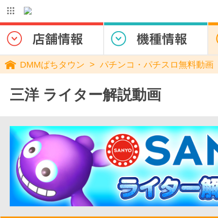
DMMぱちタウン
パチンコ・パチスロ無料動画
三洋 ライター解説動画