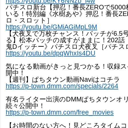
https://youtu.be/KY6NNzb_i4w
パチスロ新台【押忍！番長ZEROで5000
いる！特別編《水樹あや》押忍！番長ZE
ロ・スロット］
https://youtu.be/GMiAGiMpL9M
【犬夜叉で万枚チャンス！バッチが6.5
る】松本バッチの成すがままに！202話
鬼Dイッチー》パチスロ犬夜叉［パチス
https://youtu.be/dpqWhxIs4DU
気になる動画がきっと見つかる！収録ス
開中！
【週刊】ぱちタウン動画Naviはコチラ
https://p-town.dmm.com/specials/2264
有名ライター出演のDMMぱちタウンオ
続々公開中！
https://p-town.dmm.com/free_movies
【お時間のない方へ！見どころタイムコ