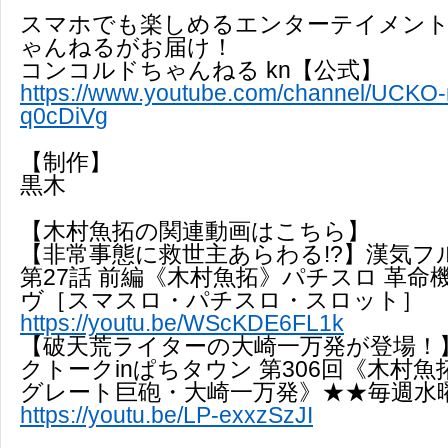
スマホでも楽しめるエンターテイメン
ゃんねるがお届け！
コンコルドちゃんねる kn【公式】
https://www.youtube.com/channel/UCK
q0cDiVg
【制作】
黒木
【木村魚拓の関連動画はこちら】
【非常事態に救世主あらわる!?】漢気フ
第27話 前編《木村魚拓》パチスロ 革命
ヴ［スマスロ・パチスロ・スロット］
https://youtu.be/WScKDE6FL1k
【破天荒ライターの大崎一万発が登場！
クトークinぱちタウン 第306回《木村
グレート巨砲・大崎一万発》★★毎週水
https://youtu.be/LP-exxzSzJI