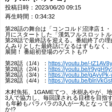
投稿日時：2023/06/20 09:15
再生時間：0:34:32
第28話の舞台は「コンコルド沼津店１・２
月にスタートした「漢気フルスロットル
第28話で最終話を迎える。番組終了の理
んみりとした最終話になるはずもなく、
展開！ 番組初登場のゲストも!?
第28話（1/4）：
https://youtu.be/-tZ1AV
第28話（2/4）：
https://youtu.be/r9ygH
第28話（3/4）：
https://youtu.be/gAyvPk
第28話（4/4）：
https://youtu.be/blnVkG
木村魚拓、1GAMEてつ、水樹あやが、
3人で協力し、毎回課される目標を目指
も年齢もバラバラの3人が一丸となって
か!?