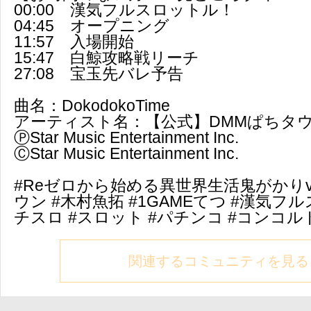
00:00 漢気フルスロットル！
04:45 オープニング
11:57 入場開始
15:47 白鯨攻略戦リーチ
27:08 宝玉先バレ予告
曲名：DokodokoTime
アーティスト名：【公式】DMMぱちタウ
ⓅStar Music Entertainment Inc.
ⒸStar Music Entertainment Inc.
#Reゼロから始める異世界生活鬼がかりve
ウン #木村魚拓 #1GAMEてつ #漢気フ
チスロ #スロット #パチンコ #コンコ
関連するコミュニティを見る