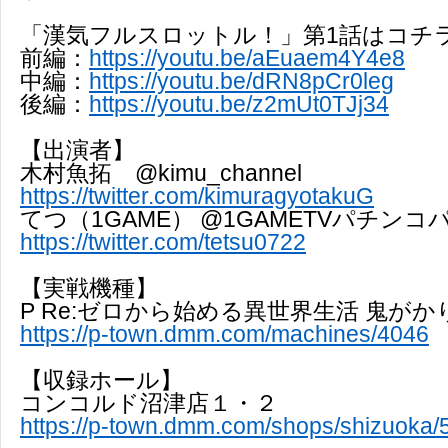
「漢気フルスロットル！」第1話はコチ
前編：
https://youtu.be/aEuaem4Y4e8
中編：
https://youtu.be/dRN8pCr0leg
後編：
https://youtu.be/z2mUt0TJj34
【出演者】
木村魚拓 @kimu_channel
https://twitter.com/kimuragyotakuG
てつ（1GAME） @1GAMETVパチン
https://twitter.com/tetsu0722
【実戦機種】
P Re:ゼロから始める異世界生活 鬼がかりv
https://p-town.dmm.com/machines/4046
【収録ホール】
コンコルド沼津店１・２
https://p-town.dmm.com/shops/shizuoka/