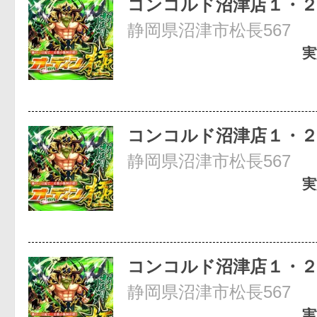
コンコルド沼津店１・
静岡県沼津市松長567
実
コンコルド沼津店１・
静岡県沼津市松長567
実
コンコルド沼津店１・
静岡県沼津市松長567
実