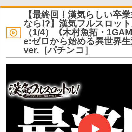
【最終回！漢気らしい卒業
なら!?】漢気フルスロット
（1/4）《木村魚拓・1GAM
e:ゼロから始める異世界生
ver.［パチンコ］