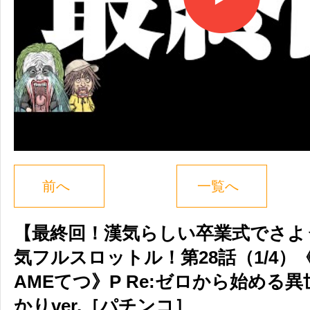
前へ
一覧へ
【最終回！漢気らしい卒業式でさよ
気フルスロットル！第28話（1/4）
AMEてつ》P Re:ゼロから始める異
かりver.［パチンコ］