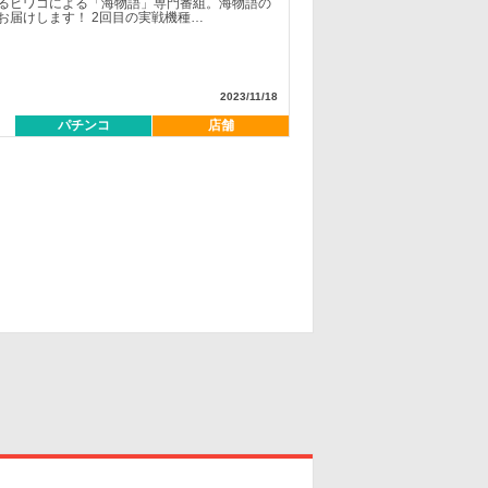
るビワコによる「海物語」専門番組。海物語の
お届けします！ 2回目の実戦機種…
2023/11/18
パチンコ
店舗