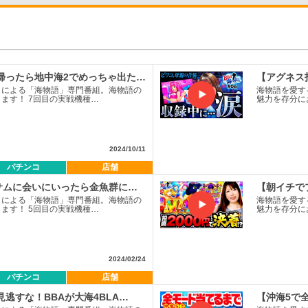
帰ったら地中海2でめっちゃ出た…
コによる「海物語」専門番組。海物語の
海物語を愛す
ます！ 7回目の実戦機種…
魅力を存分に
2024/10/11
パチンコ
店舗
でサムに会いにいったら金魚群に…
【朝イチで
コによる「海物語」専門番組。海物語の
海物語を愛す
ます！ 5回目の実戦機種…
魅力を存分に
2024/02/24
パチンコ
店舗
逃すな！BBAが大海4BLA…
【沖海5で