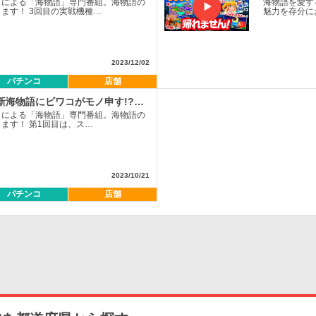
コによる「海物語」専門番組。海物語の
海物語を愛す
ます！ 3回目の実戦機種…
魅力を存分に
2023/12/02
パチンコ
店舗
新海物語にビワコがモノ申す!?…
コによる「海物語」専門番組。海物語の
ます！ 第1回目は、ス…
2023/10/21
パチンコ
店舗