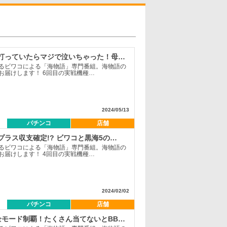
【アグネス打っていたらマジで泣いちゃった！母の…
るビワコによる「海物語」専門番組。海物語の
お届けします！ 6回目の実戦機種…
2024/05/13
パチンコ
店舗
プラス収支確定!? ビワコと黒海5の…
るビワコによる「海物語」専門番組。海物語の
お届けします！ 4回目の実戦機種…
2024/02/02
パチンコ
店舗
全モード制覇！たくさん当てないとBB…