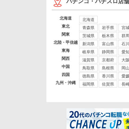
パチンコ・パチスロ店
北海道
北海道
東北
青森県
岩手県
宮
関東
茨城県
栃木県
群
北陸・甲信越
新潟県
富山県
石
東海
岐阜県
静岡県
愛
関西
滋賀県
京都府
大
中国
鳥取県
島根県
岡
四国
徳島県
香川県
愛
九州・沖縄
福岡県
佐賀県
長