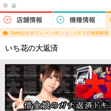
DMMぱちタウン
パチンコ・パチスロ無料動画
いち花の大返済