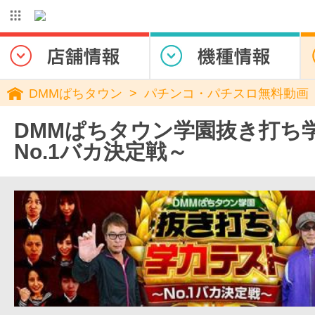
DMMぱちタウン
パチンコ・パチスロ無料動画
DMMぱちタウン学園抜き打ち
No.1バカ決定戦～