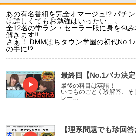
あの有名番組を完全オマージュ!? パチ
は詳しくてもお勉強はいったい…。
全12名の学ラン・セーラー服に身を包
解きます!!
さぁ！ DMMぱちタウン学園の初代No.
の手に!?
最終回【No.1バカ決定
最後の科目は英語！
いつものごとく珍解答、そ
レー…
【理系問題でも珍回答だ