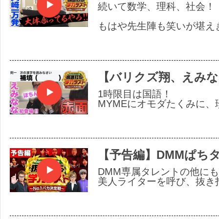
続いて数学、理科、社会！
もはや先生陣も笑いが堪え
【バリクズ翔、えみな
1時限目は国語！
MYMEにオモダたくみに、珍
【予告編】DMMぱち
DMM専属タレントの他に
美人ライターを呼び、抜き