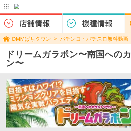
DMMぱちタウン
パチンコ・パチスロ無料動画
ドリームガラポン〜南国への
ン〜