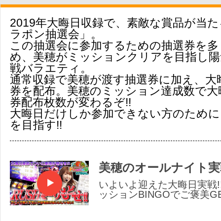
2019年大晦日収録で、素敵な賞品が当
ラポン抽選会」。
この抽選会に参加するための抽選券を多
め、美穂がミッションクリアを目指し陽
戦バラエティ。
通常収録で美穂が渡す抽選券に加え、大
券を配布。美穂のミッション達成数で大
券配布枚数が変わるぞ!!
大晦日だけしか参加できない方のために
を目指す!!
美穂のオールナイト実戦
いよいよ迎えた大晦日実戦!
ッションBINGOでご褒美G