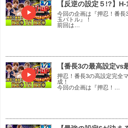
【反逆の設定５!?】H-1
今回の企画は『押忍！番長3
玉バトル』！
前回は…
【番長3の最高設定vs
押忍！番長3の高設定完全
成！
今回の企画は『押忍！…