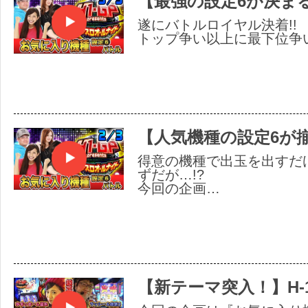
【最強の設定6が決まる
遂にバトルロイヤル決着!!
トップ争い以上に最下位争い
【人気機種の設定6が
得意の機種で出玉を出すだ
ずだが…!?
今回の企画…
【新テーマ突入！】H-1