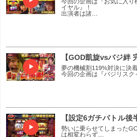
今回の企画は『お気に入り機
イヤル』！
出演者は諸…
【GOD凱旋vsバジ絆 
夢の機械割119%対決に決着
今回の企画は『バジリスク
【設定6ガチバトル後
勢いに乗らせてしまったG
は相変わらず…