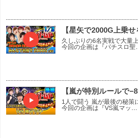
【星矢で2000G上乗
久しぶりの6名実戦で大量上
今回の企画は『パチスロ聖
【嵐が特別ルールで−8
1人で闘う 嵐が最後の秘策
今回の企画は『VS嵐マッ…