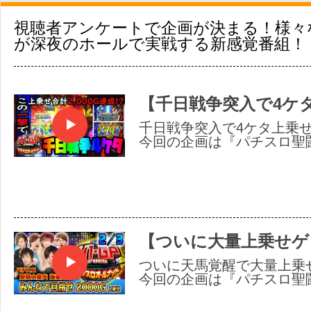
視聴者アンケートで企画が決まる！様々
が深夜のホールで実戦する新感覚番組！
【千日戦争突入で4ケタ
千日戦争突入で4ケタ上乗せ
今回の企画は『パチスロ聖
【ついに大量上乗せゲッ
ついに天馬覚醒で大量上乗
今回の企画は『パチスロ聖