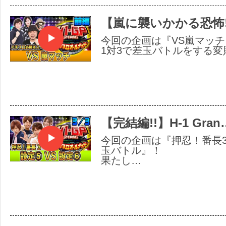
【嵐に襲いかかる恐怖!
今回の企画は『VS嵐マッチ
1対3で差玉バトルをする変
【完結編!!】H-1 Gran
今回の企画は『押忍！番長3
玉バトル』！
果たし…