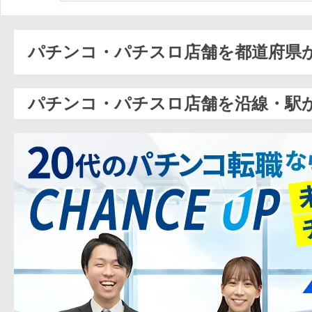
パチンコ・パチスロ店舗を都道府県
パチンコ・パチスロ店舗を沿線・駅