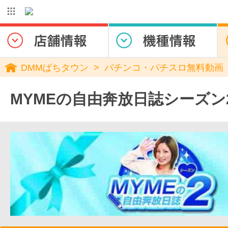
DMMぱちタウン
パチンコ・パチスロ無料動画
MYMEの自由奔放日誌シーズン