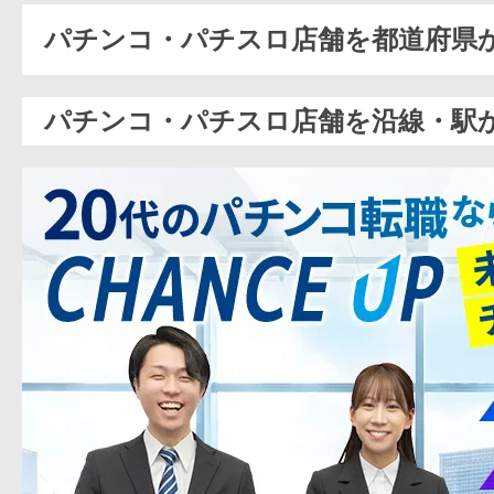
パチンコ・パチスロ店舗を都道府県
パチンコ・パチスロ店舗を沿線・駅