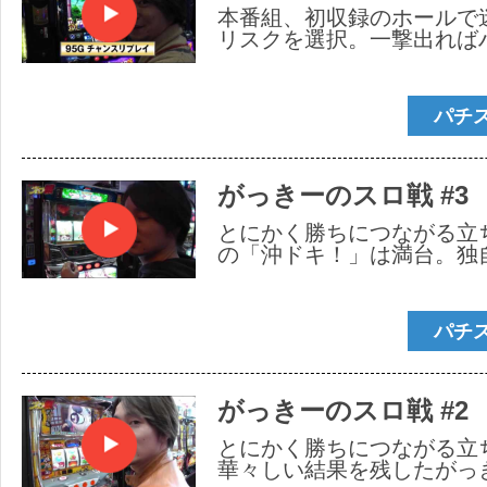
本番組、初収録のホールで
リスクを選択。一撃出れば
パチ
がっきーのスロ戦 #3
とにかく勝ちにつながる立
の「沖ドキ！」は満台。独
パチ
がっきーのスロ戦 #2
とにかく勝ちにつながる立
華々しい結果を残したがっ