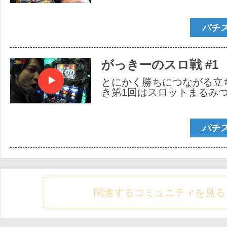
パチ
がっきーのスロ戦 #1
とにかく勝ちにつながる立
き第1回はスロットまるみ
パチ
関連するコミュニティを見る