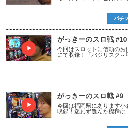
パチ
がっきーのスロ戦 #10
今回はスロットに信頼のお
にて収録！「バジリスク～
がっきーのスロ戦 #9
今回は福岡県にあります小
収録！迷わず選んだ機種は