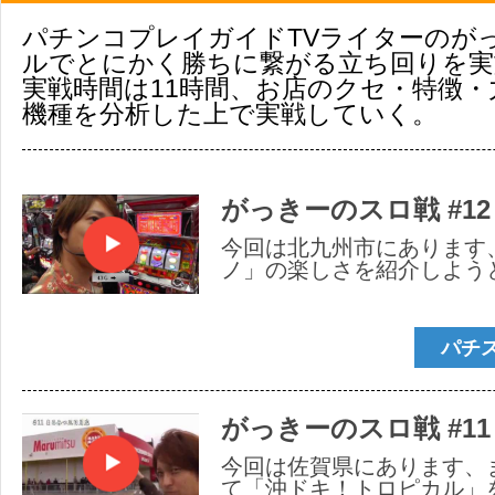
パチンコプレイガイドTVライターのが
ルでとにかく勝ちに繋がる立ち回りを実
実戦時間は11時間、お店のクセ・特徴
機種を分析した上で実戦していく。
がっきーのスロ戦 #12
今回は北九州市にあります
ノ」の楽しさを紹介しよう
パチ
がっきーのスロ戦 #11
今回は佐賀県にあります、
て「沖ドキ！トロピカル」