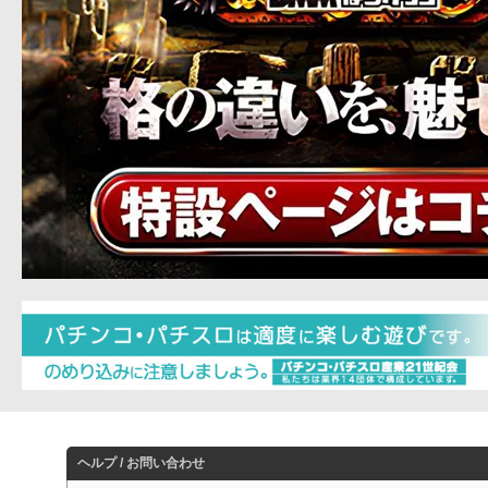
ヘルプ / お問い合わせ