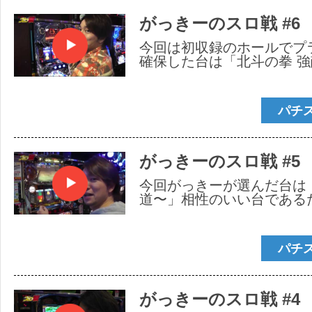
がっきーのスロ戦 #6
今回は初収録のホールでプ
確保した台は「北斗の拳 強
パチ
がっきーのスロ戦 #5
今回がっきーが選んだ台は
道〜」相性のいい台である
パチ
がっきーのスロ戦 #4