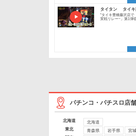
タイタン タイキ
"タイキ豊橋藤沢店で
実戦リレー~」第1弾
パチンコ・パチスロ店
北海道
北海道
東北
青森県
岩手県
宮