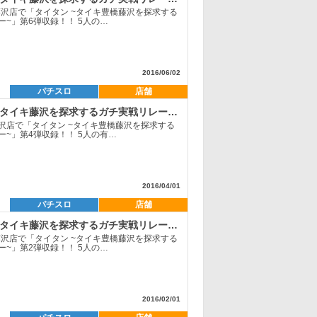
藤沢店で「タイタン ~タイキ豊橋藤沢を探求する
ー~」第6弾収録！！ 5人の…
2016/06/02
パチスロ
店舗
タイキ藤沢を探求するガチ実戦リレー…
沢店で「タイタン ~タイキ豊橋藤沢を探求する
ー~」第4弾収録！！ 5人の有…
2016/04/01
パチスロ
店舗
タイキ藤沢を探求するガチ実戦リレー…
藤沢店で「タイタン ~タイキ豊橋藤沢を探求する
ー~」第2弾収録！！ 5人の…
2016/02/01