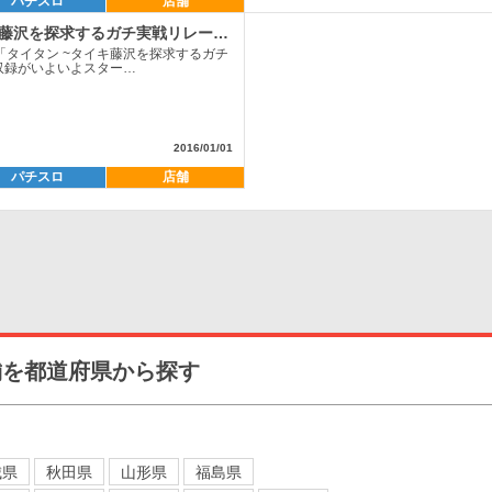
パチスロ
店舗
藤沢を探求するガチ実戦リレー…
「タイタン ~タイキ藤沢を探求するガチ
収録がいよいよスター…
2016/01/01
パチスロ
店舗
舗を都道府県から探す
城県
秋田県
山形県
福島県