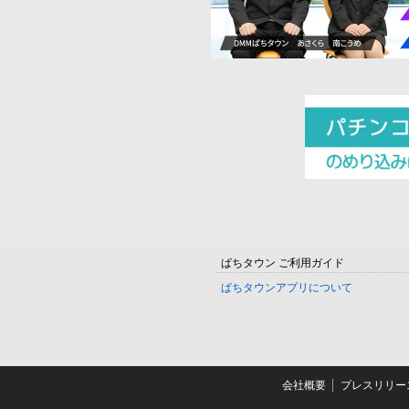
ぱちタウン ご利用ガイド
ぱちタウンアプリについて
会社概要
プレスリリー