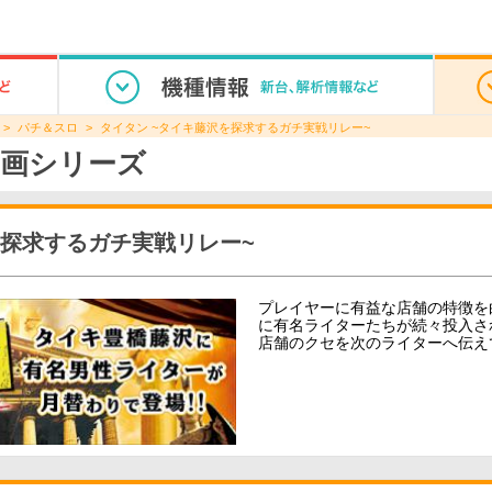
パチ＆スロ
タイタン ~タイキ藤沢を探求するガチ実戦リレー~
画シリーズ
を探求するガチ実戦リレー~
プレイヤーに有益な店舗の特徴を
に有名ライターたちが続々投入さ
店舗のクセを次のライターへ伝えて