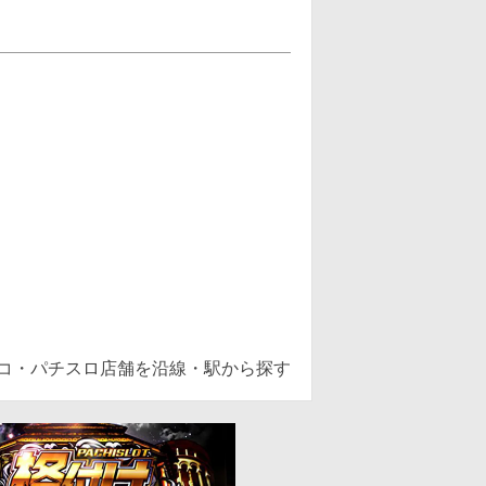
ンコ・パチスロ店舗を沿線・駅から探す