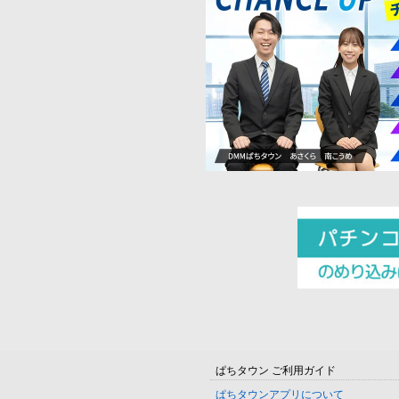
ぱちタウン ご利用ガイド
ぱちタウンアプリについて