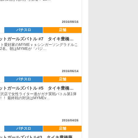
2016/08/16
パチスロ
店舗
ットガールズバトル #7 タイキ豊橋…
ット愛好家のMYMEｖｓシンガーソングラドルこ
の2名。朝はMYMEが「バジ…
2016/06/14
パチスロ
店舗
ットガールズバトル #5 タイキ豊橋…
藤沢店で女性ライター達がガチ実戦バトル第1弾
！！ 最終戦の対決はMYMEv…
2016/04/26
パチスロ
店舗
ットガールズバトル#3 タイキ豊橋藤…