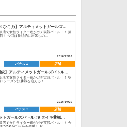
 × ひこ乃】アルティメットガールズ…
沢店で女性ライター達がガチ実戦バトル！！ 第
戦目！ 今回は番組的に出落ちの…
2016/12/16
パチスロ
店舗
×明依】アルティメットガールズバトル…
沢店で女性ライター達がガチ実戦バトル！！ 明
が第2シーズン決勝戦を迎える！…
2016/10/20
パチスロ
店舗
ットガールズバトル #9 タイキ豊橋…
沢店で女性ライター達がガチ実戦バトル！！ 今
穂の2名が九州から登場！ 10…