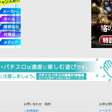
お問い合わせ・規約
お得な情
メールマ
ご利用規約