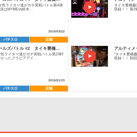
女性ライター達がガチ実戦バトル第4弾
タイキ豊橋藤
決はMYMEvs鈴木…
収録！！ 第
2016/03/22
パチスロ
店舗
ルズバトル #2 タイキ豊橋…
アルティメ
性ライター達がガチ実戦バトル第2弾!!
"タイキ豊橋
なかったグラビアアイ…
収録！！ 初
2016/01/15
パチスロ
店舗