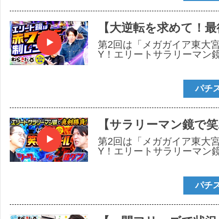
【大逆転を求めて！最
第2回は「メガガイア東大宮
Y！エリートサラリーマン
パチ
【サラリーマン鏡で笑
第2回は「メガガイア東大宮
Y！エリートサラリーマン
パチ