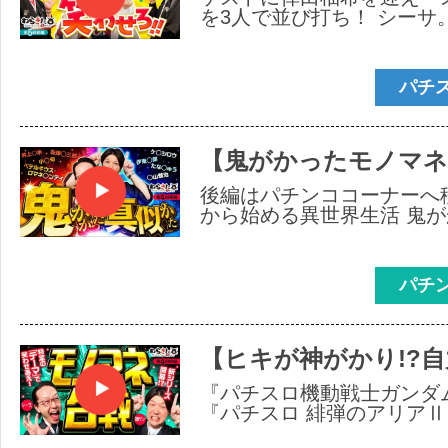
を3人で並び打ち！ シーサ
パチ
【鬼がかったモノマネ
後編はパチンココーナーへ移
から始める異世界生活 鬼が
パチ
【ヒキが神がかり!?
『パチスロ機動戦士ガンダ
『パチスロ 緋弾のアリア