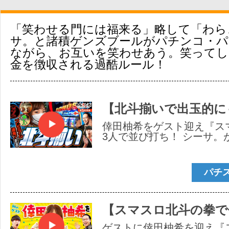
「笑わせる門には福来る」略して「わら
サ。と諸積ゲンズブールがパチンコ・パ
ながら、お互いを笑わせあう。笑ってし
金を徴収される過酷ルール！
【北斗揃いで出玉的に
倖田柚希をゲスト迎え『ス
3人で並び打ち！ シーサ。
パチ
【スマスロ北斗の拳で
ゲストに倖田柚希を迎え『