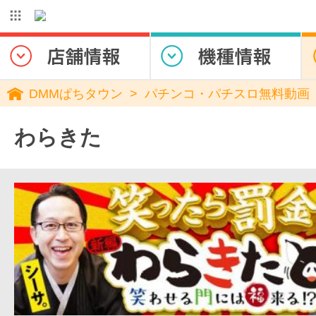
DMMぱちタウン
パチンコ・パチスロ無料動画
わらきた