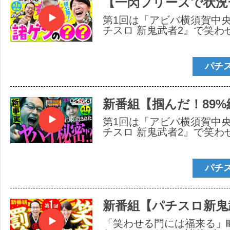
【一閃フリーズで状況
第1回は「アビバ横須賀中
チスロ 新鬼武者2』で笑わ
パチ
新番組【掴んだ！89
第1回は「アビバ横須賀中
チスロ 新鬼武者2』で笑わ
パチ
新番組【パチスロ新鬼
「笑わせる門には福来る」