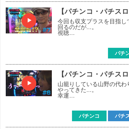
【パチンコ・パチスロ
今回も収支プラスを目指し
回るのだが...。
視聴…
パチ
【パチンコ・パチスロ
山籠りしている山野の代わ
やってきた...。
幸運…
パチンコ
パチ